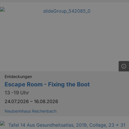
_gid
1 
Google LLC
.kulturkalender-
dresden.reservix.de
Entdeckungen
_gat_UA-12823294-20
.kulturkalender-
Escape Room - Fixing the Boot
dresden.reservix.de
mi
13 -19 Uhr
24.07.2026
–
16.08.2026
Neuberinhaus Reichenbach