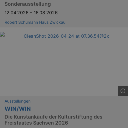
Sonderausstellung
.eventim.de
12.04.2026
–
tis
16.08.2026
www.eventim.de
mo
Robert Schumann Haus Zwickau
tis
.theadex.com
mo
RXSESSID
.kulturkalender-
dresden.reservix.de
min
OptanonConsent
1 
OneTrust LLC
.reservix.de
Ausstellungen
WIN/WIN
Die Kunstankäufe der Kulturstiftung des
Freistaates Sachsen 2026