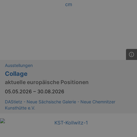
Ausstellungen
GPS
Google LLC
min
.youtube.com
Collage
VISITOR_INFO1_LIVE
Google LLC
aktuelle europäische Positionen
mo
.youtube.com
05.05.2026
–
30.08.2026
DAStietz - Neue Sächsische Galerie - Neue Chemnitzer
Kunsthütte e.V.