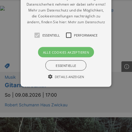
Datensicherheit nehmen wir dabei sehr ernst!
Mehr zum Datenschutz und die Möglichkeit,
die Cookieeinstellungen nachträglich zu
ändern, finden Sie hier:
Mehr zum Datenschutz
ESSENTIELL
PERFORMANCE
ALLE COOKIES AKZEPTIEREN
ESSENTIELLE
DETAILS ANZEIGEN
Musik
Gitarrenrezital
So |
09.08.2026 | 17:00
Essentiell
Performance
Robert Schumann Haus Zwickau
Essentielle Cookies werden für die
grundlegenden Funktionen unserer Webseite
gebraucht. Zum Beispiel für das Login in Ihren
account. Ohne diese Cookies funktioniert
unsere Webseite nicht.