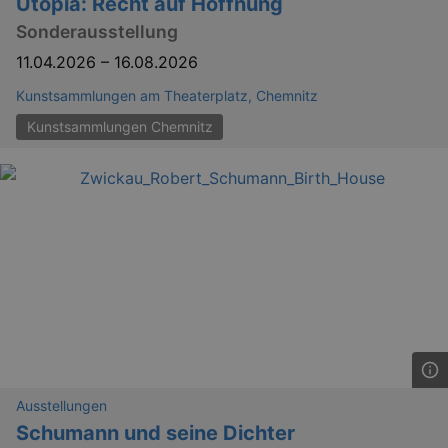
Utopia: Recht auf Hoffnung
Sonderausstellung
11.04.2026
–
16.08.2026
Kunstsammlungen am Theaterplatz, Chemnitz
bm_sz
4 h
The Rocket Science
Group LLC
Kunstsammlungen Chemnitz
.eventim.de
axd
www.eventim.de
mo
axd
.theadex.com
mo
IDE
1 
Google LLC
.doubleclick.net
Ausstellungen
Schumann und seine Dichter
_abck
1 
Akamai Technologies