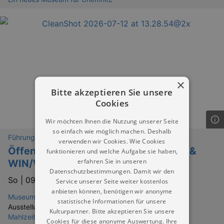
×
Bitte akzeptieren Sie unsere
Cookies
Wir möchten Ihnen die Nutzung unserer Seite
so einfach wie möglich machen. Deshalb
Führungen
verwenden wir Cookies. Wie Cookies
Öffentliche Führung: Serving Gender &
funktionieren und welche Aufgabe sie haben,
erfahren Sie in unseren
WIN/WIN | Kombiführung
Datenschutzbestimmungen. Damit wir den
So |
09.08.2026 | 16:00
Service unserer Seite weiter kostenlos
anbieten können, benötigen wir anonyme
Museum Gunzenhauser Chemnitz
statistische Informationen für unsere
Ausstellungen:
Kulturpartner. Bitte akzeptieren Sie unsere
Mahlzeit! Serving Gender
Cookies für diese anonyme Auswertung. Ihre