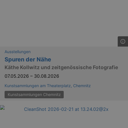
YSC
Ses
Google LLC
.youtube.com
kulturkalender_dresden_session
staging.kulturkalender-
2 h
dresden.de
Ausstellungen
mobile
.kulturkalender-
1 
Spuren der Nähe
dresden.de
Käthe Kollwitz und zeitgenössische Fotografie
PHPSESSID
4 
PHP.net
staging.kulturkalender-
07.05.2026
–
30.08.2026
mo
dresden.de
Kunstsammlungen am Theaterplatz, Chemnitz
Kunstsammlungen Chemnitz