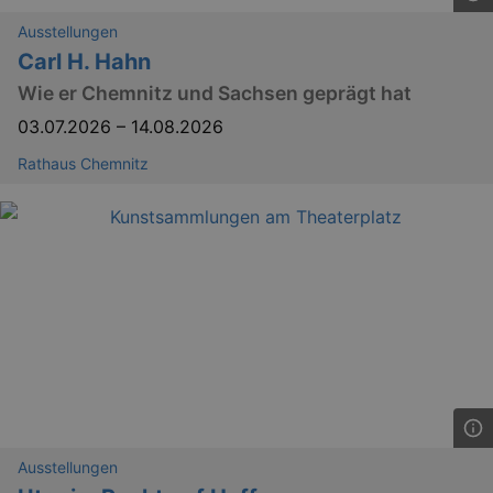
_gid
1 
Google LLC
Ausstellungen
.kulturkalender-
dresden.de
Carl H. Hahn
Wie er Chemnitz und Sachsen geprägt hat
03.07.2026
–
14.08.2026
Rathaus Chemnitz
_gat
Google LLC
mi
.kulturkalender-
dresden.de
Ausstellungen