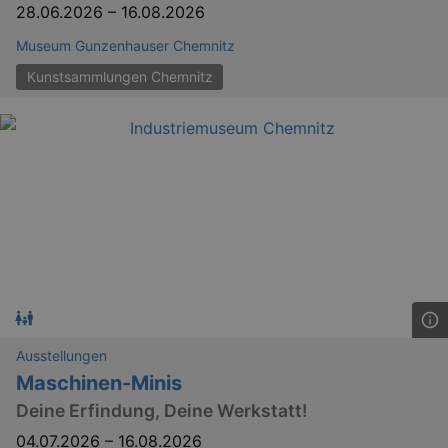
28.06.2026
–
16.08.2026
Museum Gunzenhauser Chemnitz
Kunstsammlungen Chemnitz
_ga
2 
Google LLC
.kulturkalender-
Ausstellungen
dresden.reservix.de
Maschinen-Minis
Deine Erfindung, Deine Werkstatt!
04.07.2026
–
16.08.2026