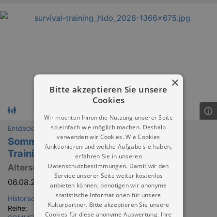
×
Bitte akzeptieren Sie unsere
Cookies
Wir möchten Ihnen die Nutzung unserer Seite
so einfach wie möglich machen. Deshalb
Entdeckungen
verwenden wir Cookies. Wie Cookies
Sommerferienprogramm: Survival-
funktionieren und welche Aufgabe sie haben,
Training
erfahren Sie in unseren
Datenschutzbestimmungen. Damit wir den
Altersgruppe 10-18 Jahre
Service unserer Seite weiter kostenlos
06.08.2026 | 10:00
–
08.08.2026
anbieten können, benötigen wir anonyme
statistische Informationen für unsere
Historisches Dorf Zwickau
Kulturpartner. Bitte akzeptieren Sie unsere
Reihe:
Cookies für diese anonyme Auswertung. Ihre