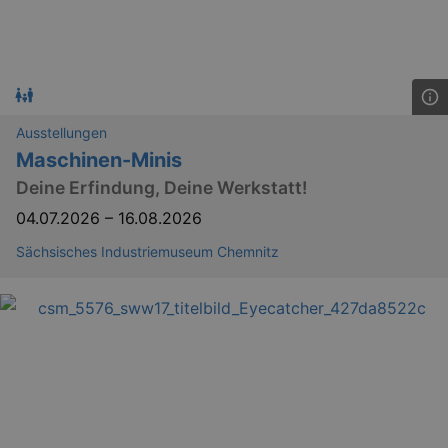
bm_sz
4 h
The Rocket Science
Group LLC
Ausstellungen
.eventim.de
Maschinen-Minis
axd
www.eventim.de
mo
Deine Erfindung, Deine Werkstatt!
axd
.theadex.com
04.07.2026
–
16.08.2026
mo
IDE
1 
Google LLC
Sächsisches Industriemuseum Chemnitz
.doubleclick.net
_abck
1 
Akamai Technologies