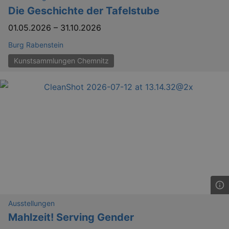
Die Geschichte der Tafelstube
01.05.2026
–
31.10.2026
YSC
Ses
Google LLC
.youtube.com
Burg Rabenstein
Kunstsammlungen Chemnitz
kulturkalender_dresden_session
staging.kulturkalender-
2 h
dresden.de
mobile
.kulturkalender-
1 
dresden.de
PHPSESSID
4 
PHP.net
staging.kulturkalender-
mo
dresden.de
Ausstellungen
Mahlzeit! Serving Gender