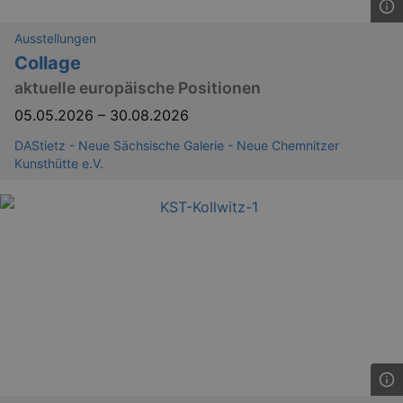
Ausstellungen
Collage
aktuelle europäische Positionen
05.05.2026
–
30.08.2026
DAStietz - Neue Sächsische Galerie - Neue Chemnitzer
Kunsthütte e.V.
_ga
2 
Google LLC
.kulturkalender-
dresden.reservix.de