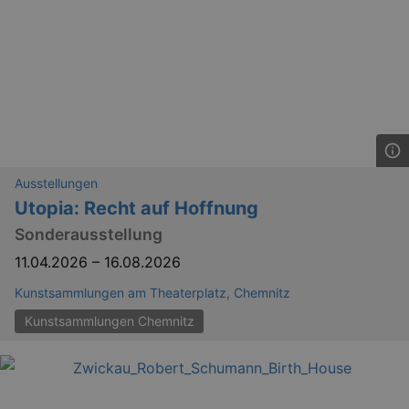
dresden.de
hours
writte
help w
securi
preve
Cross-
Reque
Forge
attack
Ausstellungen
Utopia: Recht auf Hoffnung
Sonderausstellung
Lä
Name
Provider / Domain
11.04.2026
–
16.08.2026
kulturkalender_dresden_session
www.kulturkalender-
2 h
Kunstsammlungen am Theaterplatz, Chemnitz
dresden.de
Kunstsammlungen Chemnitz
_ga
2 
Google LLC
.kulturkalender-
dresden.de