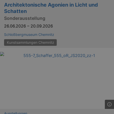
_gid
1 
Google LLC
Architektonische Agonien in Licht und
.kulturkalender-
dresden.reservix.de
Schatten
Sonderausstellung
26.06.2026
–
20.09.2026
Schloßbergmuseum Chemnitz
Kunstsammlungen Chemnitz
_gat_UA-12823294-20
.kulturkalender-
dresden.reservix.de
mi
Ausstellungen