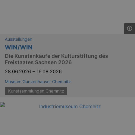
_gid
1 
Google LLC
.kulturkalender-
dresden.de
Ausstellungen
WIN/WIN
Die Kunstankäufe der Kulturstiftung des
Freistaates Sachsen 2026
28.06.2026
–
16.08.2026
Museum Gunzenhauser Chemnitz
_gat
Google LLC
Kunstsammlungen Chemnitz
mi
.kulturkalender-
dresden.de