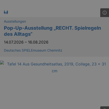
.eventim.de
tis
www.eventim.de
mo
tis
.theadex.com
Ausstellungen
mo
Pop-Up-Ausstellung „RECHT. Spielregeln
RXSESSID
.kulturkalender-
des Alltags“
dresden.reservix.de
min
OptanonConsent
1 
14.07.2026
–
16.08.2026
OneTrust LLC
.reservix.de
Deutsches SPIELEmuseum Chemnitz