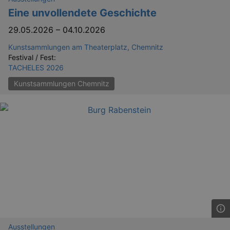
Eine unvollendete Geschichte
29.05.2026
–
04.10.2026
Kunstsammlungen am Theaterplatz, Chemnitz
Festival / Fest:
TACHELES 2026
Kunstsammlungen Chemnitz
GPS
Google LLC
min
.youtube.com
VISITOR_INFO1_LIVE
Google LLC
mo
.youtube.com
Ausstellungen