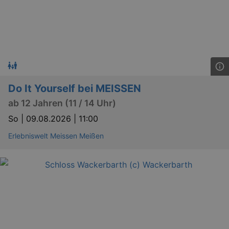
.eventim.de
tis
www.eventim.de
mo
tis
.theadex.com
mo
RXSESSID
.kulturkalender-
dresden.reservix.de
min
Do It Yourself bei MEISSEN
OptanonConsent
1 
OneTrust LLC
.reservix.de
ab 12 Jahren (11 / 14 Uhr)
So |
09.08.2026 | 11:00
Erlebniswelt Meissen Meißen