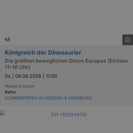
bm_sz
4 h
The Rocket Science
Group LLC
.eventim.de
axd
www.eventim.de
Königreich der Dinosaurier
mo
Die größten beweglichen Dinos Europas (Einlass
axd
.theadex.com
mo
11–16 Uhr)
IDE
1 
Google LLC
So |
09.08.2026 | 11:00
.doubleclick.net
Messe Dresden
Reihe:
SOMMERFERIEN IN DRESDEN & UMGEBUNG
_abck
1 
Akamai Technologies