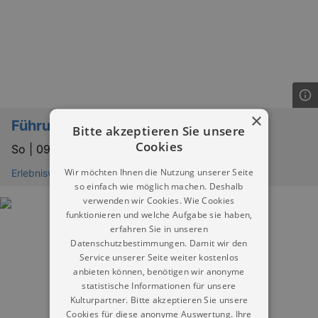
×
Führung der Sinne
Bitte akzeptieren Sie unsere
Cookies
So |
09.08.2026 | 11:00
Wir möchten Ihnen die Nutzung unserer Seite
Erlebniswelt Meissen Meißen
so einfach wie möglich machen. Deshalb
verwenden wir Cookies. Wie Cookies
funktionieren und welche Aufgabe sie haben,
erfahren Sie in unseren
Datenschutzbestimmungen. Damit wir den
Service unserer Seite weiter kostenlos
anbieten können, benötigen wir anonyme
statistische Informationen für unsere
Kulturpartner. Bitte akzeptieren Sie unsere
Cookies für diese anonyme Auswertung. Ihre