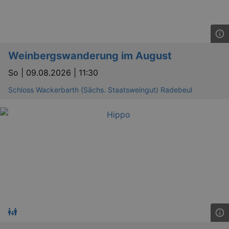
Weinbergswanderung im August
So |
09.08.2026 | 11:30
Schloss Wackerbarth (Sächs. Staatsweingut) Radebeul
_ga
2 
Google LLC
.kulturkalender-
dresden.reservix.de