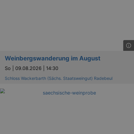
YSC
Ses
Google LLC
.youtube.com
kulturkalender_dresden_session
staging.kulturkalender-
2 h
dresden.de
Weinbergswanderung im August
mobile
.kulturkalender-
1 
dresden.de
So |
09.08.2026 | 14:30
PHPSESSID
4 
PHP.net
staging.kulturkalender-
Schloss Wackerbarth (Sächs. Staatsweingut) Radebeul
mo
dresden.de