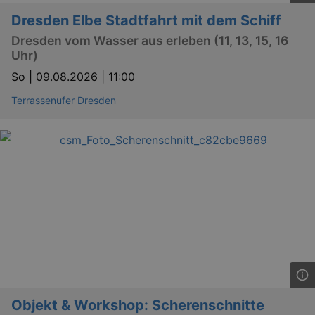
Läuft
Dresden Elbe Stadtfahrt mit dem Schiff
Name
Provider / Domain
Besch
ab
Dresden vom Wasser aus erleben (11, 13, 15, 16
CookieScriptConsent
29
This c
CookieScript
Uhr)
days
used 
.kulturkalender-
7
Cooki
dresden.de
hours
Script
So |
09.08.2026 | 11:00
servic
reme
Terrassenufer Dresden
visito
conse
prefer
It is 
for Co
Script
cooki
banne
work
proper
XSRF-TOKEN
www.kulturkalender-
2
This c
dresden.de
hours
writte
help w
securi
preve
Cross-
Reque
Forge
attack
Objekt & Workshop: Scherenschnitte
XSRF-TOKEN
staging.kulturkalender-
2
This c