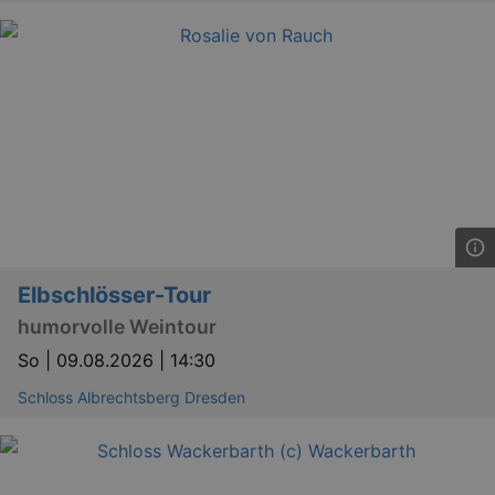
GPS
Google LLC
min
.youtube.com
VISITOR_INFO1_LIVE
Google LLC
Elbschlösser-Tour
mo
.youtube.com
humorvolle Weintour
So |
09.08.2026 | 14:30
Schloss Albrechtsberg Dresden