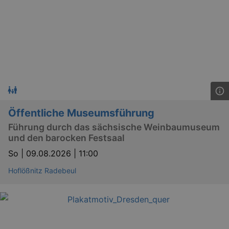
_gid
1 
Google LLC
.kulturkalender-
dresden.de
Öffentliche Museumsführung
Führung durch das sächsische Weinbaumuseum
und den barocken Festsaal
So |
09.08.2026 | 11:00
_gat
Google LLC
mi
.kulturkalender-
dresden.de
Hoflößnitz Radebeul