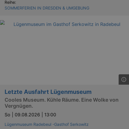
_gid
1 
Google LLC
Reihe:
.kulturkalender-
SOMMERFERIEN IN DRESDEN & UMGEBUNG
dresden.reservix.de
_gat_UA-12823294-20
.kulturkalender-
dresden.reservix.de
mi
Letzte Ausfahrt Lügenmuseum
Cooles Museum. Kühle Räume. Eine Wolke von
Vergnügen.
So |
09.08.2026 | 13:00
Lügenmuseum Radebeul -Gasthof Serkowitz