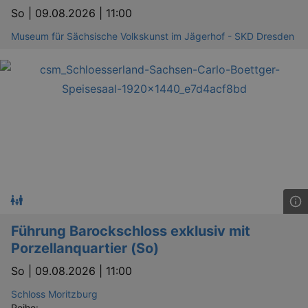
dresden.de
hours
writte
So |
09.08.2026 | 11:00
help w
securi
Museum für Sächsische Volkskunst im Jägerhof - SKD Dresden
preve
Cross-
Reque
Forge
attack
Lä
Name
Provider / Domain
kulturkalender_dresden_session
www.kulturkalender-
2 h
dresden.de
Führung Barockschloss exklusiv mit
_ga
2 
Google LLC
Porzellanquartier (So)
.kulturkalender-
dresden.de
So |
09.08.2026 | 11:00
Schloss Moritzburg
Reihe: