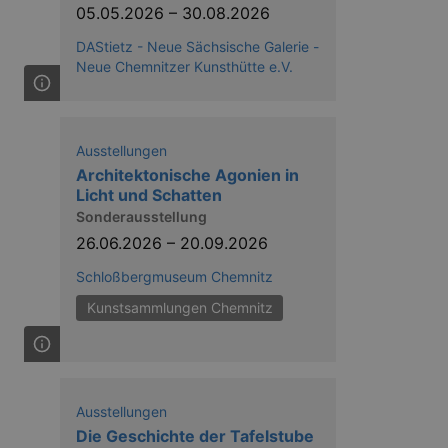
nting Cross-Site Request Forgery
05.05.2026
–
30.08.2026
DAStietz - Neue Sächsische Galerie -
Neue Chemnitzer Kunsthütte e.V.
Ausstellungen
Architektonische Agonien in
niversal Analytics - which is a
Licht und Schatten
y used analytics service. This
by assigning a randomly
Sonderausstellung
s included in each page request
ion and campaign data for the
26.06.2026
–
20.09.2026
 expire after 2 years, although
Schloßbergmuseum Chemnitz
niversal Analytics. This
Kunstsammlungen Chemnitz
 2017 no information is
nd update a unique value for
niversal Analytics, according
quest rate - limiting the
ires after 10 minutes.
Ausstellungen
Die Geschichte der Tafelstube