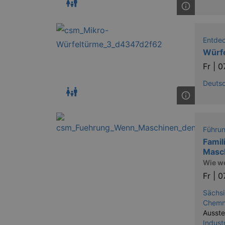
Entde
Würf
Fr |
0
Deuts
Führu
Famil
Masc
Wie w
Fr |
0
Sächsi
Chemn
Ausste
Indust