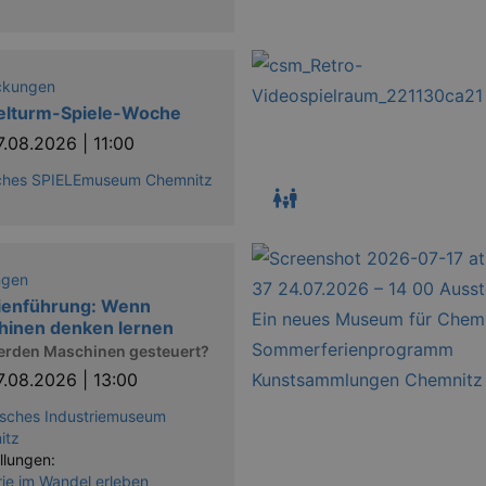
ckungen
elturm-Spiele-Woche
7.08.2026 | 11:00
ches SPIELEmuseum Chemnitz
ngen
ienführung: Wenn
hinen denken lernen
erden Maschinen gesteuert?
7.08.2026 | 13:00
sches Industriemuseum
itz
llungen:
rie im Wandel erleben