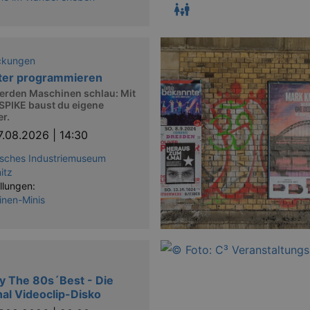
ckungen
ter programmieren
erden Maschinen schlau: Mit
SPIKE baust du eigene
r.
7.08.2026 | 14:30
sches Industriemuseum
itz
llungen:
nen-Minis
y The 80s´Best - Die
nal Videoclip-Disko