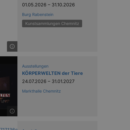
01.05.2026
–
31.10.2026
Burg Rabenstein
Kunstsammlungen Chemnitz
ow the end user uses the
ser may have seen before
Ausstellungen
KÖRPERWELTEN der Tiere
24.07.2026
–
31.01.2027
Markthalle Chemnitz
solution from OneTrust. It
ookies the site uses and
nsent for the use of each
t cookies in each category
onsent is not given. The cookie
urning visitors to the site will
ins no information that can