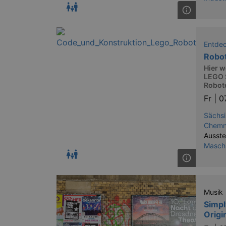
Entde
Robo
Hier w
LEGO 
Robote
Fr |
0
Sächsi
Chemn
Ausste
Maschi
Musik
Simpl
Origi