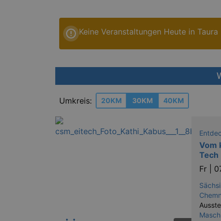
Keine Veranstaltungen Heute in Taura
W
Umkreis:
20KM
30KM
40KM
Entde
Vom 
Tech 
Fr |
0
Sächsi
Chemn
Ausste
Maschi