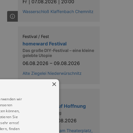
Fr |
07.08.2026 | 20:00
Wasserschloß Klaffenbach Chemnitz
Festival / Fest
homeward Festival
Das große DIY‑Festival – eine kleine
gelebte Utopie
06.08.2026
–
09.08.2026
Alte Ziegelei Niederwürschnitz
×
Ausstellungen
erwenden wir
unseren
Utopia: Recht auf Hoffnung
ten können,
Sonderausstellung
ptieren Sie
11.04.2026
–
16.08.2026
sehr ernst!
ern, finden
Kunstsammlungen am Theaterplatz,