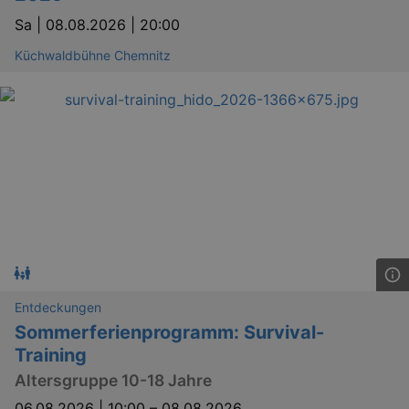
_gid
1 
Google LLC
Sa |
08.08.2026 | 20:00
.kulturkalender-
dresden.de
Küchwaldbühne Chemnitz
_gat
Google LLC
mi
.kulturkalender-
dresden.de
Entdeckungen
Sommerferienprogramm: Survival-
Training
Altersgruppe 10-18 Jahre
06.08.2026 | 10:00
–
08.08.2026