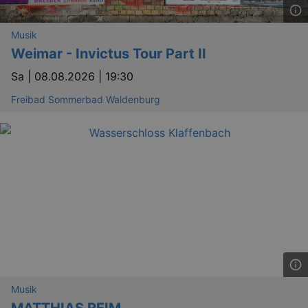
dresden.de
hours
writte
help w
securi
Musik
preve
Cross-
Weimar - Invictus Tour Part II
Reque
Forge
attack
Sa |
08.08.2026 | 19:30
Freibad Sommerbad Waldenburg
Lä
Name
Provider / Domain
kulturkalender_dresden_session
www.kulturkalender-
2 h
dresden.de
_ga
2 
Google LLC
.kulturkalender-
dresden.de
Musik