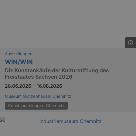
Ausstellungen
WIN/WIN
GPS
Google LLC
Die Kunstankäufe der Kulturstiftung des
min
.youtube.com
Freistaates Sachsen 2026
VISITOR_INFO1_LIVE
Google LLC
mo
.youtube.com
28.06.2026
–
16.08.2026
Museum Gunzenhauser Chemnitz
Kunstsammlungen Chemnitz