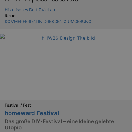
Historisches Dorf Zwickau
Reihe:
SOMMERFERIEN IN DRESDEN & UMGEBUNG
bm_sz
4 h
The Rocket Science
Group LLC
.eventim.de
axd
www.eventim.de
mo
axd
.theadex.com
mo
IDE
1 
Google LLC
.doubleclick.net
Festival / Fest
homeward Festival
Das große DIY‑Festival – eine kleine gelebte
Utopie
_abck
1 
Akamai Technologies