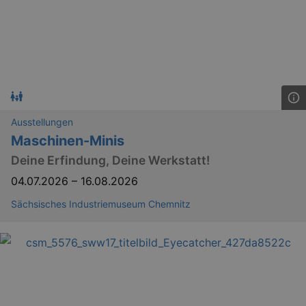
YSC
Ses
Google LLC
.youtube.com
kulturkalender_dresden_session
staging.kulturkalender-
2 h
dresden.de
Ausstellungen
mobile
.kulturkalender-
1 
Maschinen-Minis
dresden.de
Deine Erfindung, Deine Werkstatt!
PHPSESSID
4 
PHP.net
staging.kulturkalender-
04.07.2026
–
16.08.2026
mo
dresden.de
Sächsisches Industriemuseum Chemnitz