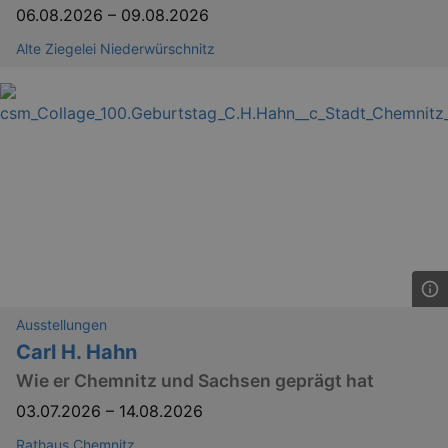
.eventim.de
06.08.2026
–
09.08.2026
tis
www.eventim.de
Alte Ziegelei Niederwürschnitz
mo
tis
.theadex.com
mo
RXSESSID
.kulturkalender-
dresden.reservix.de
min
OptanonConsent
1 
OneTrust LLC
.reservix.de
Ausstellungen
Carl H. Hahn
Wie er Chemnitz und Sachsen geprägt hat
03.07.2026
–
14.08.2026
Rathaus Chemnitz