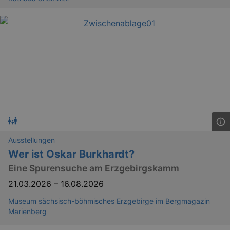
Ausstellungen
Wer ist Oskar Burkhardt?
Eine Spurensuche am Erzgebirgskamm
_ga
2 
Google LLC
.kulturkalender-
21.03.2026
–
16.08.2026
dresden.reservix.de
Museum sächsisch-böhmisches Erzgebirge im Bergmagazin
Marienberg