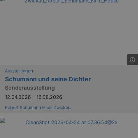
_gid
1 
Google LLC
.kulturkalender-
dresden.reservix.de
Ausstellungen
Schumann und seine Dichter
Sonderausstellung
_gat_UA-12823294-20
.kulturkalender-
dresden.reservix.de
mi
12.04.2026
–
16.08.2026
Robert Schumann Haus Zwickau