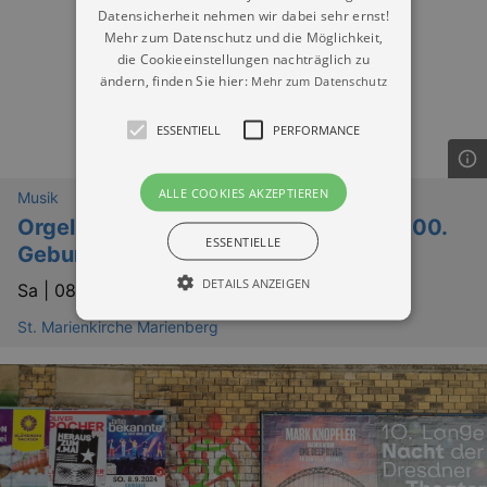
Datensicherheit nehmen wir dabei sehr ernst!
Mehr zum Datenschutz und die Möglichkeit,
die Cookieeinstellungen nachträglich zu
ändern, finden Sie hier:
Mehr zum Datenschutz
ESSENTIELL
PERFORMANCE
ALLE COOKIES AKZEPTIEREN
Musik
Orgelkonzert - Im Gedenken an den 100.
ESSENTIELLE
Geburtstag von Karl Richter
DETAILS ANZEIGEN
Sa |
08.08.2026 | 17:00
St. Marienkirche Marienberg
Essentiell
Performance
Essentielle Cookies werden für die
grundlegenden Funktionen unserer Webseite
gebraucht. Zum Beispiel für das Login in Ihren
account. Ohne diese Cookies funktioniert
unsere Webseite nicht.