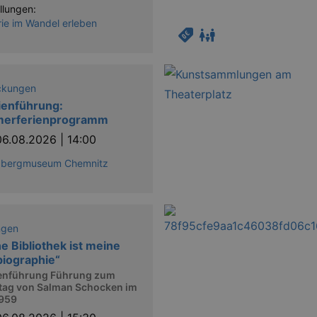
llungen:
rie im Wandel erleben
ckungen
ienführung:
erferienprogramm
06.08.2026 | 14:00
ßbergmuseum Chemnitz
ngen
e Bibliothek ist meine
iographie“
nführung Führung zum
tag von Salman Schocken im
1959