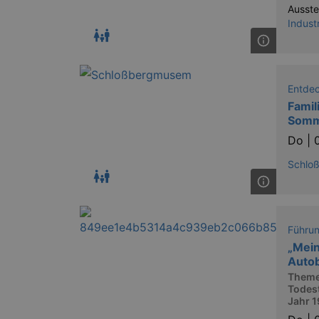
Ausste
Indust
Entde
Famil
Somm
Do |
Schlo
Führu
„Mein
Autob
Theme
Todes
Jahr 