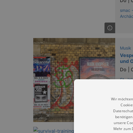
Do |
smac -
Archäo
Musik
Vespe
und O
Do |
St. Ja
Wir möchten
Cookie
Datenschut
benötigen 
unsere Coo
Mehr zum D