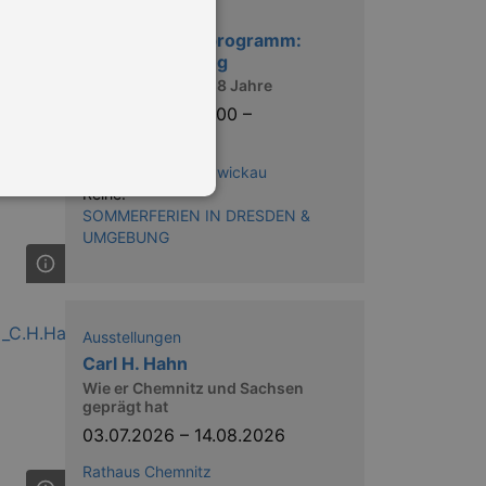
Entdeckungen
Sommerferienprogramm:
Survival-Training
Altersgruppe 10-18 Jahre
06.08.2026 | 10:00
–
08.08.2026
Historisches Dorf Zwickau
Reihe:
SOMMERFERIEN IN DRESDEN &
UMGEBUNG
in Ihren account. Ohne diese
Ausstellungen
Carl H. Hahn
mber visitor cookie consent
Wie er Chemnitz und Sachsen
 banner to work properly.
geprägt hat
03.07.2026
–
14.08.2026
nting Cross-Site Request Forgery
Rathaus Chemnitz