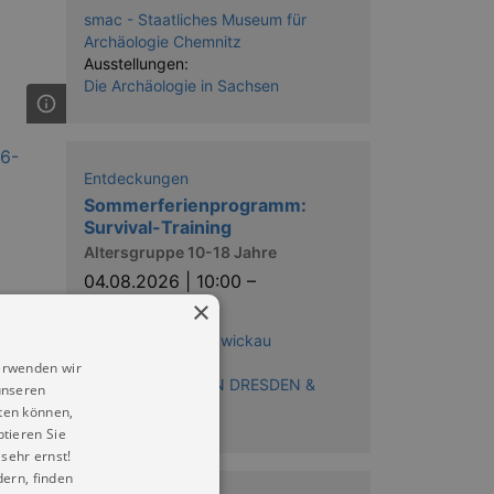
smac - Staatliches Museum für
Archäologie Chemnitz
Ausstellungen:
Die Archäologie in Sachsen
Entdeckungen
Sommerferienprogramm:
Survival-Training
Altersgruppe 10-18 Jahre
04.08.2026 | 10:00
–
06.08.2026
×
Historisches Dorf Zwickau
Reihe:
erwenden wir
SOMMERFERIEN IN DRESDEN &
unseren
UMGEBUNG
ten können,
ptieren Sie
sehr ernst!
ern, finden