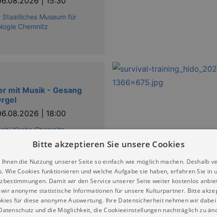
06.08.2026 | 15:30
 Staatliches Museum für
logie Chemnitz
r mit Musik - Gesang
rgel
06.08.2026 | 18:00
kobi Kirche Chemnitz
Bitte akzeptieren Sie unsere Cookies
 Ihnen die Nutzung unserer Seite so einfach wie möglich machen. Deshalb v
s. Wie Cookies funktionieren und welche Aufgabe sie haben, erfahren Sie in 
zbestimmungen. Damit wir den Service unserer Seite weiter kostenlos anbie
wir anonyme statistische Informationen für unsere Kulturpartner. Bitte akze
kies für diese anonyme Auswertung. Ihre Datensicherheit nehmen wir dabei 
atenschutz und die Möglichkeit, die Cookieeinstellungen nachträglich zu änd