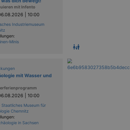
 was dich bewegt!
uieren mit Infento
06.08.2026 | 10:00
sches Industriemuseum
itz
llungen:
nen-Minis
ckungen
ologie mit Wasser und
rferienprogramm
06.08.2026 | 10:00
 Staatliches Museum für
logie Chemnitz
llungen:
chäologie in Sachsen