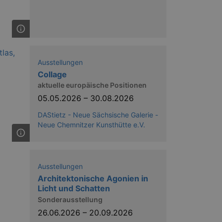
ow the end user uses the
Ausstellungen
ser may have seen before
Collage
aktuelle europäische Positionen
05.05.2026
–
30.08.2026
DAStietz - Neue Sächsische Galerie -
Neue Chemnitzer Kunsthütte e.V.
Ausstellungen
solution from OneTrust. It
Architektonische Agonien in
ookies the site uses and
Licht und Schatten
nsent for the use of each
t cookies in each category
Sonderausstellung
onsent is not given. The cookie
urning visitors to the site will
26.06.2026
–
20.09.2026
ins no information that can