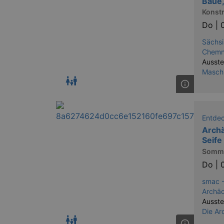
Baue,
Konstr
Do |
Sächsi
Chemn
Ausste
Maschi
Entde
Archä
Seife
Somme
Do |
smac -
Archäo
Ausste
Die Ar