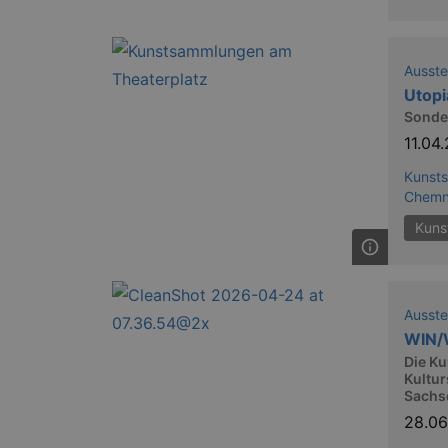
XSRF-TOKEN
stagin
dresde
Ausste
Utopi
Name
Sonde
kulturkalender_dresden_sessi
11.04
Kunst
_ga
Chemn
Kuns
_gid
Ausste
WIN/
Die Ku
_gat
Kultur
Sachs
28.0
bm_sz