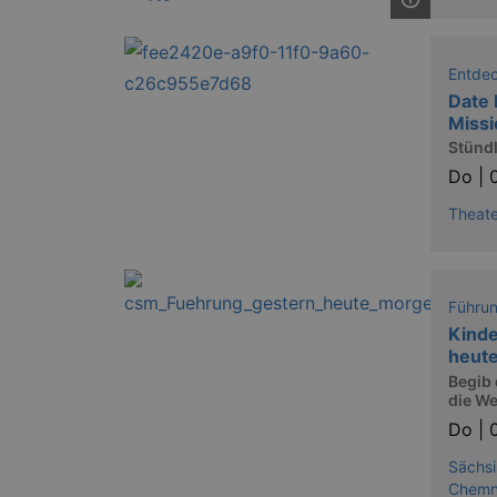
Entde
Date 
Miss
Stündl
Do |
Theate
Führu
Kinde
heut
Begib 
die We
Do |
Sächsi
Chemn