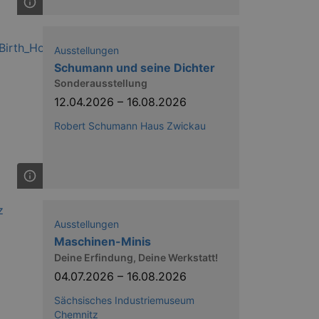
nting Cross-Site Request Forgery
Ausstellungen
Schumann und seine Dichter
Sonderausstellung
12.04.2026
–
16.08.2026
Robert Schumann Haus Zwickau
niversal Analytics - which is a
y used analytics service. This
by assigning a randomly
s included in each page request
ion and campaign data for the
 expire after 2 years, although
niversal Analytics. This
 2017 no information is
Ausstellungen
nd update a unique value for
Maschinen-Minis
Deine Erfindung, Deine Werkstatt!
niversal Analytics, according
quest rate - limiting the
04.07.2026
–
16.08.2026
ires after 10 minutes.
Sächsisches Industriemuseum
Chemnitz