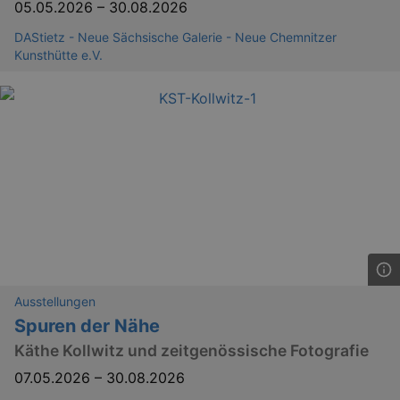
05.05.2026
–
30.08.2026
DAStietz - Neue Sächsische Galerie - Neue Chemnitzer
Kunsthütte e.V.
Ausstellungen
_ga
2 
Google LLC
.kulturkalender-
Spuren der Nähe
dresden.reservix.de
Käthe Kollwitz und zeitgenössische Fotografie
07.05.2026
–
30.08.2026