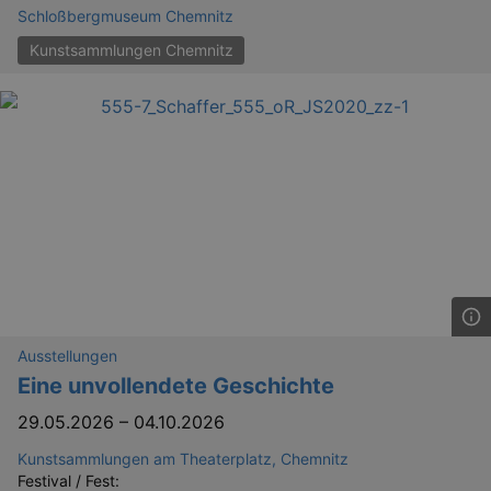
_gid
1 
Google LLC
Schloßbergmuseum Chemnitz
.kulturkalender-
dresden.reservix.de
Kunstsammlungen Chemnitz
_gat_UA-12823294-20
.kulturkalender-
dresden.reservix.de
mi
Ausstellungen
Eine unvollendete Geschichte
29.05.2026
–
04.10.2026
Kunstsammlungen am Theaterplatz, Chemnitz
Festival / Fest: