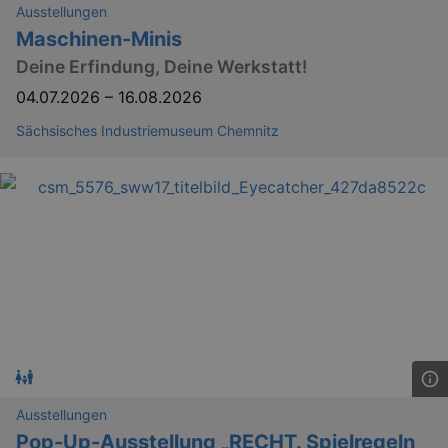
Ausstellungen
Maschinen-Minis
Deine Erfindung, Deine Werkstatt!
04.07.2026
–
16.08.2026
bm_sz
4 h
The Rocket Science
Group LLC
Sächsisches Industriemuseum Chemnitz
.eventim.de
axd
www.eventim.de
mo
axd
.theadex.com
mo
IDE
1 
Google LLC
.doubleclick.net
Ausstellungen
Pop-Up-Ausstellung „RECHT. Spielregeln
_abck
1 
Akamai Technologies