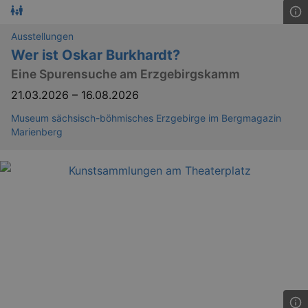
dresden.de
hours
writte
help w
securi
Ausstellungen
preve
Cross-
Wer ist Oskar Burkhardt?
Reque
Forge
Eine Spurensuche am Erzgebirgskamm
attack
21.03.2026
–
16.08.2026
Museum sächsisch-böhmisches Erzgebirge im Bergmagazin
Marienberg
Lä
Name
Provider / Domain
kulturkalender_dresden_session
www.kulturkalender-
2 h
dresden.de
_ga
2 
Google LLC
.kulturkalender-
dresden.de