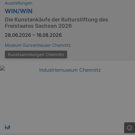
Ausstellungen
_gid
1 
Google LLC
WIN/WIN
.kulturkalender-
dresden.de
Die Kunstankäufe der Kulturstiftung des
Freistaates Sachsen 2026
28.06.2026
–
16.08.2026
Museum Gunzenhauser Chemnitz
Kunstsammlungen Chemnitz
_gat
Google LLC
mi
.kulturkalender-
dresden.de