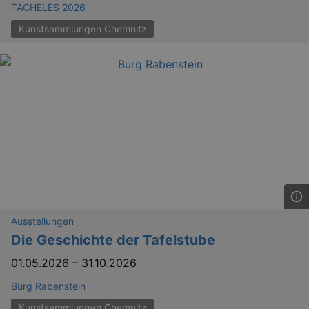
TACHELES 2026
Kunstsammlungen Chemnitz
GPS
Google LLC
min
.youtube.com
VISITOR_INFO1_LIVE
Google LLC
mo
.youtube.com
Ausstellungen
Die Geschichte der Tafelstube
01.05.2026
–
31.10.2026
Burg Rabenstein
Kunstsammlungen Chemnitz