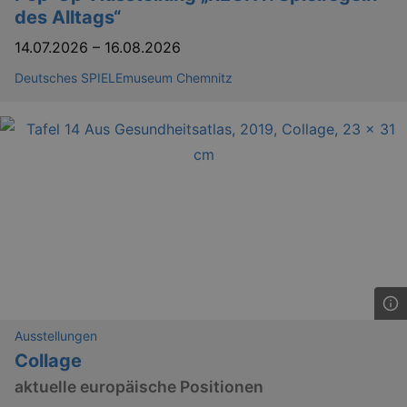
.eventim.de
des Alltags“
tis
www.eventim.de
14.07.2026
–
16.08.2026
mo
tis
.theadex.com
Deutsches SPIELEmuseum Chemnitz
mo
RXSESSID
.kulturkalender-
dresden.reservix.de
min
OptanonConsent
1 
OneTrust LLC
.reservix.de
Ausstellungen
Collage
aktuelle europäische Positionen