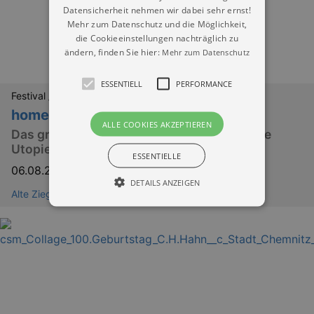
Datensicherheit nehmen wir dabei sehr ernst!
Mehr zum Datenschutz und die Möglichkeit,
die Cookieeinstellungen nachträglich zu
ändern, finden Sie hier:
Mehr zum Datenschutz
ESSENTIELL
PERFORMANCE
Festival / Fest
homeward Festival
ALLE COOKIES AKZEPTIEREN
Das große DIY‑Festival – eine kleine gelebte
Utopie
ESSENTIELLE
06.08.2026
–
09.08.2026
DETAILS ANZEIGEN
Alte Ziegelei Niederwürschnitz
Essentiell
Performance
Essentielle Cookies werden für die
grundlegenden Funktionen unserer Webseite
gebraucht. Zum Beispiel für das Login in Ihren
account. Ohne diese Cookies funktioniert
unsere Webseite nicht.