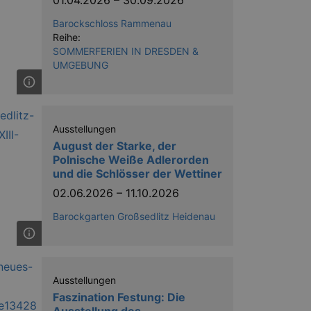
Barockschloss Rammenau
Reihe:
SOMMERFERIEN IN DRESDEN &
UMGEBUNG
ow the end user uses the
ser may have seen before
Ausstellungen
August der Starke, der
Polnische Weiße Adlerorden
und die Schlösser der Wettiner
02.06.2026
–
11.10.2026
Barockgarten Großsedlitz Heidenau
solution from OneTrust. It
ookies the site uses and
nsent for the use of each
t cookies in each category
Ausstellungen
onsent is not given. The cookie
urning visitors to the site will
Faszination Festung: Die
ins no information that can
Ausstellung des