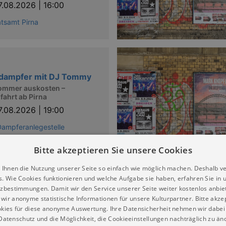
7.08.2026 | 16:00
tsamt Pirna
ydampfer mit DJ Tommy
ommer auskosten –
ahrt ab Pirna
7.08.2026 | 19:00
Dampferanlegestelle
Bitte akzeptieren Sie unsere Cookies
 Ihnen die Nutzung unserer Seite so einfach wie möglich machen. Deshalb v
s. Wie Cookies funktionieren und welche Aufgabe sie haben, erfahren Sie in 
zbestimmungen. Damit wir den Service unserer Seite weiter kostenlos anbie
erabend mit den
wir anonyme statistische Informationen für unsere Kulturpartner. Bitte akze
steiner Kasematten
kies für diese anonyme Auswertung. Ihre Datensicherheit nehmen wir dabei 
llos
atenschutz und die Möglichkeit, die Cookieeinstellungen nachträglich zu änd
sik an der Beachbar der