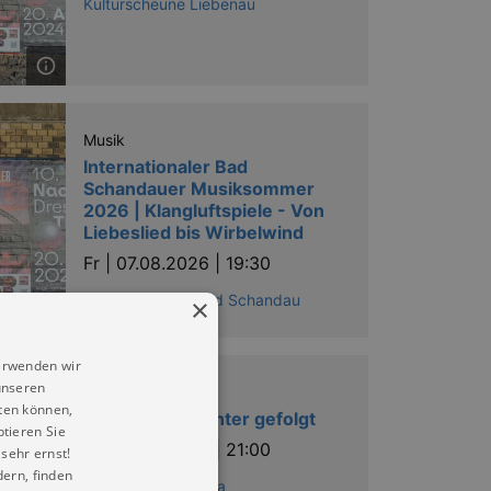
Kulturscheune Liebenau
Musik
Internationaler Bad
Schandauer Musiksommer
2026 | Klangluftspiele - Von
Liebeslied bis Wirbelwind
Fr |
07.08.2026 | 19:30
Johanniskirche Bad Schandau
×
erwenden wir
unseren
Führungen
ten können,
Dem Nachtwächter gefolgt
ptieren Sie
Fr |
07.08.2026 | 21:00
sehr ernst!
ern, finden
TouristService Pirna