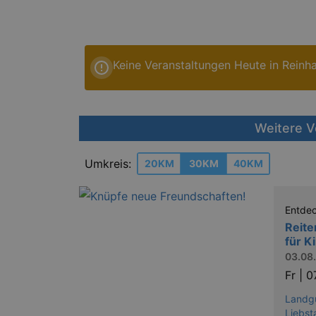
Keine Veranstaltungen Heute in Reinh
Weitere V
Umkreis:
20KM
30KM
40KM
Entde
Reite
für K
03.08.
Fr |
0
Landg
Liebst