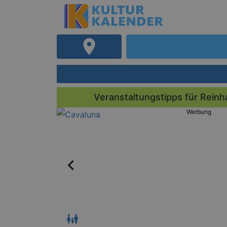
Veranstaltungstipps für Rein
Werbung
us
io