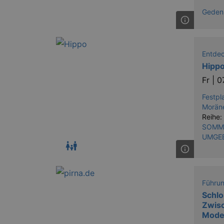
Gedenk
Entde
Hippo
Fr |
0
Festpl
Morän
Reihe:
SOMME
UMGE
Führu
Schlo
Zwisc
Mode