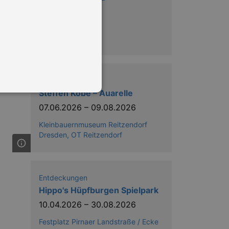
Ausstellungen
Steffen Köbe – Auarelle
07.06.2026
–
09.08.2026
Kleinbauernmuseum Reitzendorf
in Ihren account. Ohne diese
Dresden, OT Reitzendorf
Entdeckungen
mber visitor cookie consent
 banner to work properly.
Hippo's Hüpfburgen Spielpark
10.04.2026
–
30.08.2026
nting Cross-Site Request Forgery
Festplatz Pirnaer Landstraße / Ecke