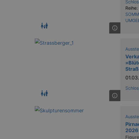
XSRF-TOKEN
stagin
Schlos
dresde
Reihe:
SOMME
UMGE
Name
kulturkalender_dresden_sessi
Ausste
Verka
_ga
»Blüt
Stra
01.0
Schlos
_gid
_gat
Ausste
Pirn
2026 
bm_sz
Figure