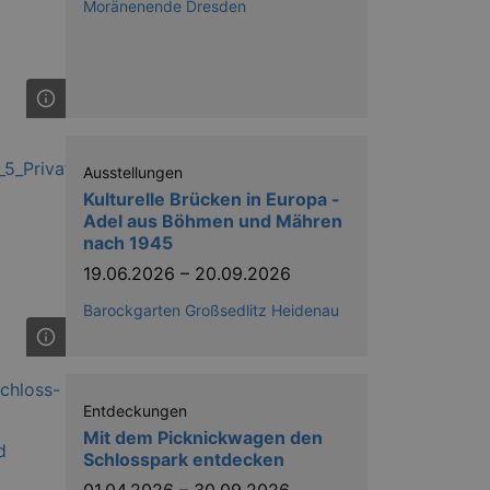
nting Cross-Site Request Forgery
Moränenende Dresden
Ausstellungen
Kulturelle Brücken in Europa -
niversal Analytics - which is a
y used analytics service. This
Adel aus Böhmen und Mähren
by assigning a randomly
nach 1945
s included in each page request
ion and campaign data for the
19.06.2026
–
20.09.2026
 expire after 2 years, although
Barockgarten Großsedlitz Heidenau
niversal Analytics. This
 2017 no information is
nd update a unique value for
niversal Analytics, according
Entdeckungen
quest rate - limiting the
ires after 10 minutes.
Mit dem Picknickwagen den
Schlosspark entdecken
01.04.2026
–
30.09.2026