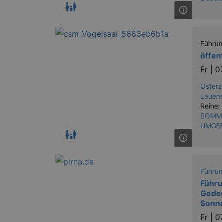
Führu
öffen
Fr |
0
Oster
Lauens
Reihe:
SOMME
UMGE
Führu
Führu
Geden
Sonn
Fr |
0