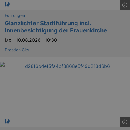
Führungen
Glanzlichter Stadtführung incl.
Innenbesichtigung der Frauenkirche
bm_sz
4 h
The Rocket Science
Group LLC
.eventim.de
Mo |
10.08.2026 | 10:30
axd
www.eventim.de
Dresden City
mo
axd
.theadex.com
mo
IDE
1 
Google LLC
.doubleclick.net
_abck
1 
Akamai Technologies