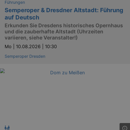
Führungen
.eventim.de
Semperoper & Dresdner Altstadt: Führung
tis
www.eventim.de
mo
auf Deutsch
tis
.theadex.com
Erkunden Sie Dresdens historisches Opernhaus
mo
und die zauberhafte Altstadt (Uhrzeiten
variieren, siehe Veranstalter!)
RXSESSID
.kulturkalender-
dresden.reservix.de
min
Mo |
10.08.2026 | 10:30
OptanonConsent
1 
OneTrust LLC
.reservix.de
Semperoper Dresden