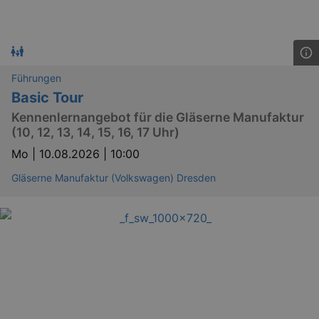
Läuft
Name
Provider / Domain
Besch
ab
CookieScriptConsent
29
This c
CookieScript
days
used 
.kulturkalender-
7
Cooki
dresden.de
hours
Script
Führungen
servic
Basic Tour
reme
visito
Kennenlernangebot für die Gläserne Manufaktur
conse
prefer
(10, 12, 13, 14, 15, 16, 17 Uhr)
It is 
for Co
Mo |
10.08.2026 | 10:00
Script
cooki
banne
Gläserne Manufaktur (Volkswagen) Dresden
work
proper
XSRF-TOKEN
www.kulturkalender-
2
This c
dresden.de
hours
writte
help w
securi
preve
Cross-
Reque
Forge
attack
XSRF-TOKEN
staging.kulturkalender-
2
This c