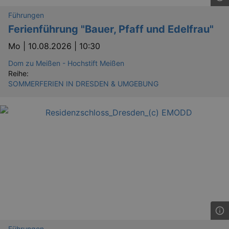
Führungen
Ferienführung "Bauer, Pfaff und Edelfrau"
Mo |
10.08.2026 | 10:30
Dom zu Meißen - Hochstift Meißen
Reihe:
SOMMERFERIEN IN DRESDEN & UMGEBUNG
_ga
2 
Google LLC
.kulturkalender-
dresden.reservix.de
Führungen