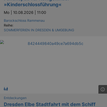
_gid
1 
Google LLC
»Kinderschlossführung«
.kulturkalender-
dresden.reservix.de
Mo |
10.08.2026 | 11:00
Barockschloss Rammenau
Reihe:
SOMMERFERIEN IN DRESDEN & UMGEBUNG
_gat_UA-12823294-20
.kulturkalender-
dresden.reservix.de
mi
Entdeckungen
Dresden Elbe Stadtfahrt mit dem Schiff