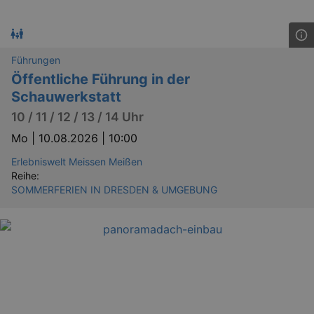
dresden.de
hours
writte
help w
securi
preve
Cross-
Reque
Führungen
Forge
attack
Öffentliche Führung in der
Schauwerkstatt
10 / 11 / 12 / 13 / 14 Uhr
Mo |
10.08.2026 | 10:00
Erlebniswelt Meissen Meißen
Reihe:
Lä
SOMMERFERIEN IN DRESDEN & UMGEBUNG
Name
Provider / Domain
kulturkalender_dresden_session
www.kulturkalender-
2 h
dresden.de
_ga
2 
Google LLC
.kulturkalender-
dresden.de