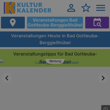
Veranstaltungen Bad
Gottleuba-Berggießhübel
Veranstaltungen Heute in Bad Gottleuba-
Berggießhübel
Veranstaltungstipps für Bad Gottleuba-
Berggießhübel
Werbung