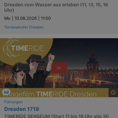
Dresden vom Wasser aus erleben (11, 13, 15, 16
Uhr)
Mo |
10.08.2026 | 11:00
Terrassenufer Dresden
GPS
Google LLC
min
.youtube.com
VISITOR_INFO1_LIVE
Google LLC
mo
.youtube.com
Führungen
Dresden 1719
TIMERIDE SENSEUM (Start 11 bis 18 Uhr alle 30