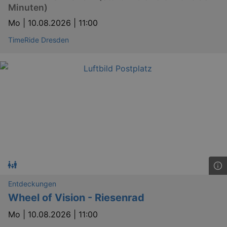
Minuten)
Mo |
10.08.2026 | 11:00
YSC
Ses
Google LLC
TimeRide Dresden
.youtube.com
kulturkalender_dresden_session
staging.kulturkalender-
2 h
dresden.de
mobile
.kulturkalender-
1 
dresden.de
PHPSESSID
4 
PHP.net
staging.kulturkalender-
mo
dresden.de
Entdeckungen
Wheel of Vision - Riesenrad
Mo |
10.08.2026 | 11:00