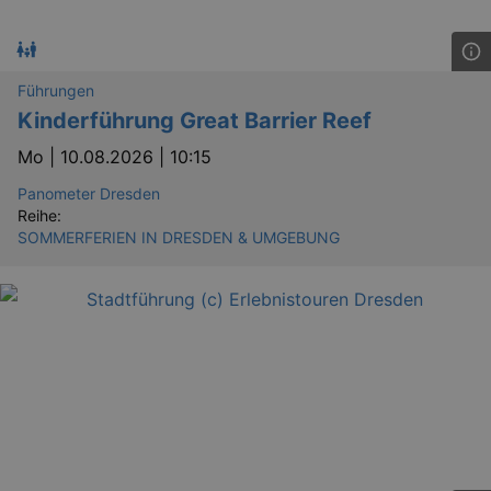
_gid
1 
Google LLC
.kulturkalender-
dresden.de
Führungen
Kinderführung Great Barrier Reef
Mo |
10.08.2026 | 10:15
Panometer Dresden
Reihe:
SOMMERFERIEN IN DRESDEN & UMGEBUNG
_gat
Google LLC
mi
.kulturkalender-
dresden.de