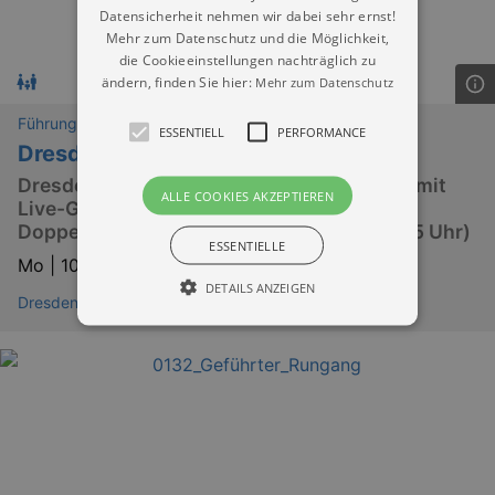
Datensicherheit nehmen wir dabei sehr ernst!
Mehr zum Datenschutz und die Möglichkeit,
die Cookieeinstellungen nachträglich zu
ändern, finden Sie hier:
Mehr zum Datenschutz
Führungen
ESSENTIELL
PERFORMANCE
Dresden Stadtrundfahrt mit dem Bus
Dresdens Sehenswürdigkeiten entdecken mit
ALLE COOKIES AKZEPTIEREN
Live-Guide, Stadtkarte und barrierefreier
Doppeldecker-Bustour (Start 10 | 12:30 | 15 Uhr)
ESSENTIELLE
Mo |
10.08.2026 | 10:00
DETAILS ANZEIGEN
Dresden City
Essentiell
Performance
Essentielle Cookies werden für die
grundlegenden Funktionen unserer Webseite
gebraucht. Zum Beispiel für das Login in Ihren
account. Ohne diese Cookies funktioniert
unsere Webseite nicht.