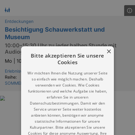
Entdeckungen
Besichtigung Schauwerkstatt und
Museum
10:00–15:30 Uhr zu jeder halben Stunde mit
×
Audioguide in 14 Sprachen
Bitte akzeptieren Sie unsere
Mo |
10.08.2026 | 10:00
Cookies
Erlebniswelt Meissen Meißen
Wir möchten Ihnen die Nutzung unserer Seite
Reihe:
so einfach wie möglich machen. Deshalb
SOMMERFERIEN IN DRESDEN & UMGEBUNG
verwenden wir Cookies. Wie Cookies
funktionieren und welche Aufgabe sie haben,
erfahren Sie in unseren
Datenschutzbestimmungen. Damit wir den
Service unserer Seite weiter kostenlos
anbieten können, benötigen wir anonyme
statistische Informationen für unsere
Kulturpartner. Bitte akzeptieren Sie unsere
Cookies für diese anonyme Auswertung. Ihre