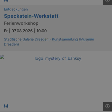
Entdeckungen
Speckstein-Werkstatt
Ferienworkshop
Fr |
07.08.2026 | 10:00
Städtische Galerie Dresden - Kunstsammlung (Museum
Dresden)
_ga
2 
Google LLC
.kulturkalender-
dresden.reservix.de