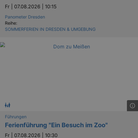
Fr |
07.08.2026 | 10:15
Panometer Dresden
YSC
Ses
Google LLC
Reihe:
.youtube.com
SOMMERFERIEN IN DRESDEN & UMGEBUNG
kulturkalender_dresden_session
staging.kulturkalender-
2 h
dresden.de
mobile
.kulturkalender-
1 
dresden.de
PHPSESSID
4 
PHP.net
staging.kulturkalender-
mo
dresden.de
Führungen
Ferienführung "Ein Besuch im Zoo"
Fr |
07.08.2026 | 10:30