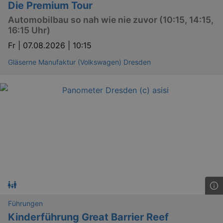
Die Premium Tour
Automobilbau so nah wie nie zuvor (10:15, 14:15,
16:15 Uhr)
Fr |
07.08.2026 | 10:15
Gläserne Manufaktur (Volkswagen) Dresden
GPS
Google LLC
min
.youtube.com
VISITOR_INFO1_LIVE
Google LLC
mo
.youtube.com
Führungen
Kinderführung Great Barrier Reef