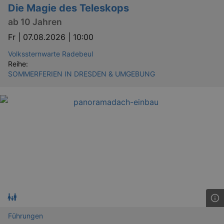
_gid
1 
Google LLC
Die Magie des Teleskops
.kulturkalender-
dresden.reservix.de
ab 10 Jahren
Fr |
07.08.2026 | 10:00
Volkssternwarte Radebeul
Reihe:
SOMMERFERIEN IN DRESDEN & UMGEBUNG
_gat_UA-12823294-20
.kulturkalender-
dresden.reservix.de
mi
Führungen