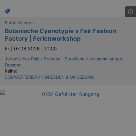
dresden.de
hours
writte
help w
securi
preve
Cross-
Entdeckungen
Reque
Forge
Botanische Cyanotypie x Fair Fashion
attack
Factory | Ferienworkshop
Fr |
07.08.2026 | 10:00
Japanisches Palais Dresden - Staatliche Kunstsammlungen
Dresden
Reihe:
SOMMERFERIEN IN DRESDEN & UMGEBUNG
Lä
Name
Provider / Domain
kulturkalender_dresden_session
www.kulturkalender-
2 h
dresden.de
_ga
2 
Google LLC
.kulturkalender-
dresden.de