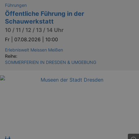
.eventim.de
Führungen
Öffentliche Führung in der
tis
www.eventim.de
mo
Schauwerkstatt
tis
.theadex.com
10 / 11 / 12 / 13 / 14 Uhr
mo
Fr |
07.08.2026 | 10:00
RXSESSID
.kulturkalender-
dresden.reservix.de
min
Erlebniswelt Meissen Meißen
OptanonConsent
1 
OneTrust LLC
Reihe:
.reservix.de
SOMMERFERIEN IN DRESDEN & UMGEBUNG