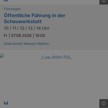
Führungen
Öffentliche Führung in der
Schauwerkstatt
bm_sz
4 h
The Rocket Science
10 / 11 / 12 / 13 / 14 Uhr
Group LLC
.eventim.de
Fr |
07.08.2026 | 10:00
axd
www.eventim.de
mo
Erlebniswelt Meissen Meißen
axd
.theadex.com
mo
IDE
1 
Google LLC
.doubleclick.net
_abck
1 
Akamai Technologies