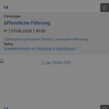
_gid
1 
Google LLC
.kulturkalender-
dresden.de
Führungen
öffentliche Führung
Fr |
07.08.2026 | 10:00
Osterzgebirgsmuseum Schloss Lauenstein Altenberg
Reihe:
SOMMERFERIEN IN DRESDEN & UMGEBUNG
_gat
Google LLC
mi
.kulturkalender-
dresden.de