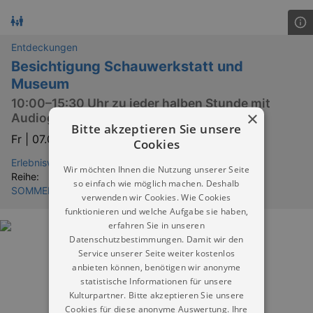
Entdeckungen
Besichtigung Schauwerkstatt und
Museum
10:00–15:30 Uhr zu jeder halben Stunde mit
×
Audioguide in 14 Sprachen
Bitte akzeptieren Sie unsere
Fr |
07.08.2026 | 10:00
Cookies
Erlebniswelt Meissen Meißen
Wir möchten Ihnen die Nutzung unserer Seite
Reihe:
so einfach wie möglich machen. Deshalb
SOMMERFERIEN IN DRESDEN & UMGEBUNG
verwenden wir Cookies. Wie Cookies
funktionieren und welche Aufgabe sie haben,
erfahren Sie in unseren
Datenschutzbestimmungen. Damit wir den
Service unserer Seite weiter kostenlos
anbieten können, benötigen wir anonyme
statistische Informationen für unsere
Kulturpartner. Bitte akzeptieren Sie unsere
Cookies für diese anonyme Auswertung. Ihre