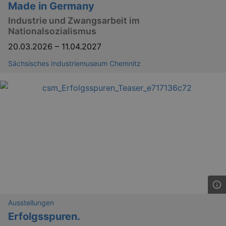
Made in Germany
Industrie und Zwangsarbeit im
Nationalsozialismus
20.03.2026
–
11.04.2027
Sächsisches Industriemuseum Chemnitz
_ga
2 
Google LLC
.kulturkalender-
dresden.reservix.de
Ausstellungen
Erfolgsspuren.