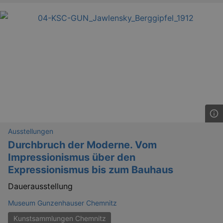
YSC
Ses
Google LLC
.youtube.com
kulturkalender_dresden_session
staging.kulturkalender-
2 h
dresden.de
mobile
.kulturkalender-
1 
dresden.de
PHPSESSID
4 
PHP.net
staging.kulturkalender-
Ausstellungen
mo
dresden.de
Durchbruch der Moderne. Vom
Impressionismus über den
Expressionismus bis zum Bauhaus
Dauerausstellung
Museum Gunzenhauser Chemnitz
Kunstsammlungen Chemnitz