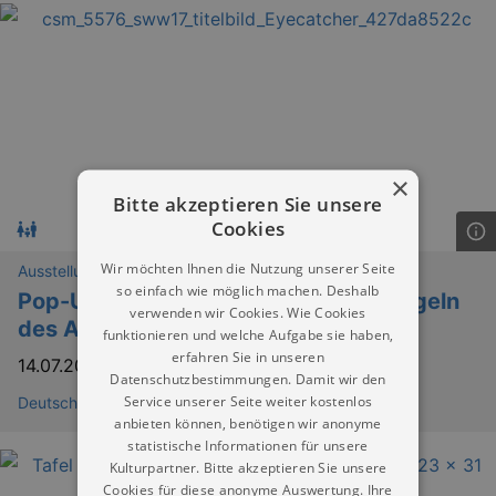
×
Bitte akzeptieren Sie unsere
Cookies
Wir möchten Ihnen die Nutzung unserer Seite
Ausstellungen
so einfach wie möglich machen. Deshalb
Pop-Up-Ausstellung „RECHT. Spielregeln
verwenden wir Cookies. Wie Cookies
des Alltags“
funktionieren und welche Aufgabe sie haben,
erfahren Sie in unseren
14.07.2026
–
16.08.2026
Datenschutzbestimmungen. Damit wir den
Service unserer Seite weiter kostenlos
Deutsches SPIELEmuseum Chemnitz
anbieten können, benötigen wir anonyme
statistische Informationen für unsere
Kulturpartner. Bitte akzeptieren Sie unsere
Cookies für diese anonyme Auswertung. Ihre