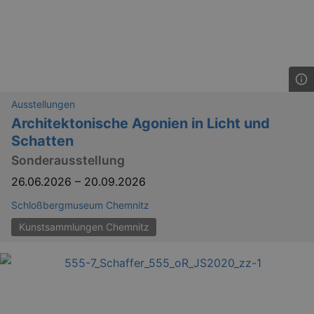
dresden.de
hours
writte
help w
securi
preve
Cross-
Reque
Forge
attack
Ausstellungen
Architektonische Agonien in Licht und
Schatten
Sonderausstellung
26.06.2026
–
20.09.2026
Lä
Name
Provider / Domain
Schloßbergmuseum Chemnitz
kulturkalender_dresden_session
www.kulturkalender-
2 h
Kunstsammlungen Chemnitz
dresden.de
_ga
2 
Google LLC
.kulturkalender-
dresden.de