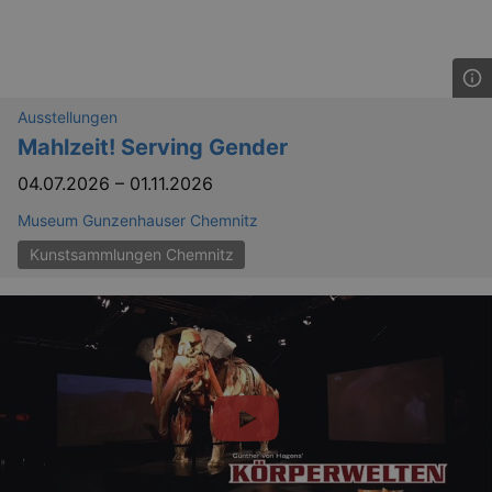
bm_sz
4 h
The Rocket Science
Ausstellungen
Group LLC
Mahlzeit! Serving Gender
.eventim.de
axd
www.eventim.de
04.07.2026
–
01.11.2026
mo
Museum Gunzenhauser Chemnitz
axd
.theadex.com
mo
Kunstsammlungen Chemnitz
IDE
1 
Google LLC
.doubleclick.net
_abck
1 
Akamai Technologies