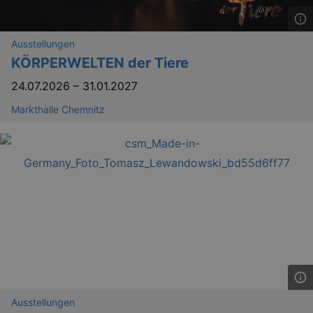
.eventim.de
tis
www.eventim.de
mo
Ausstellungen
tis
.theadex.com
KÖRPERWELTEN der Tiere
mo
24.07.2026
–
31.01.2027
RXSESSID
.kulturkalender-
dresden.reservix.de
min
Markthalle Chemnitz
OptanonConsent
1 
OneTrust LLC
.reservix.de
Ausstellungen