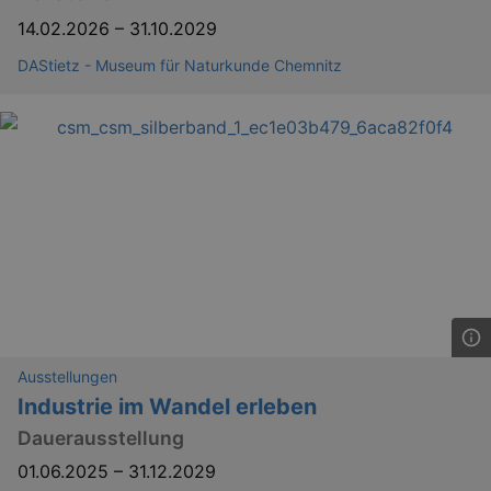
_gid
1 
Google LLC
.kulturkalender-
14.02.2026
–
31.10.2029
dresden.reservix.de
DAStietz - Museum für Naturkunde Chemnitz
_gat_UA-12823294-20
.kulturkalender-
dresden.reservix.de
mi
Ausstellungen
Industrie im Wandel erleben
Dauerausstellung
01.06.2025
–
31.12.2029