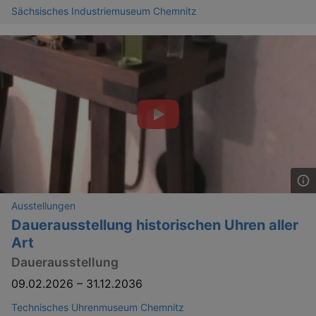
Sächsisches Industriemuseum Chemnitz
GPS
Google LLC
min
.youtube.com
VISITOR_INFO1_LIVE
Google LLC
mo
.youtube.com
Ausstellungen
Dauerausstellung historischen Uhren aller
Art
Dauerausstellung
09.02.2026
–
31.12.2036
Technisches Uhrenmuseum Chemnitz