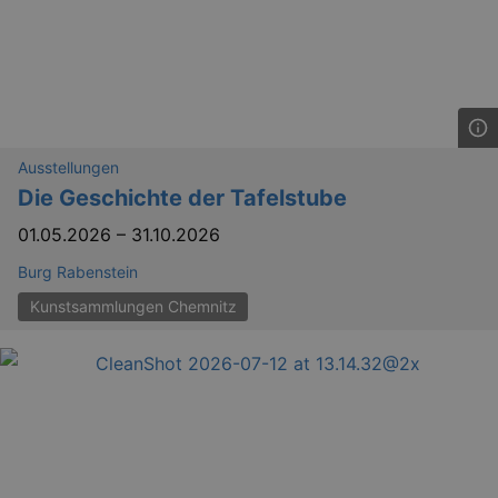
_gid
1 
Google LLC
.kulturkalender-
dresden.de
Ausstellungen
Die Geschichte der Tafelstube
01.05.2026
–
31.10.2026
Burg Rabenstein
Kunstsammlungen Chemnitz
_gat
Google LLC
mi
.kulturkalender-
dresden.de