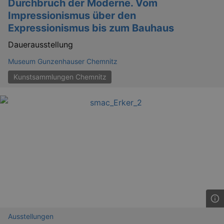
Durchbruch der Moderne. Vom
Impressionismus über den
Expressionismus bis zum Bauhaus
Dauerausstellung
Museum Gunzenhauser Chemnitz
Kunstsammlungen Chemnitz
_ga
2 
Google LLC
.kulturkalender-
dresden.reservix.de
Ausstellungen