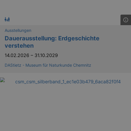
_gid
1 
Google LLC
.kulturkalender-
dresden.de
Ausstellungen
Dauerausstellung: Erdgeschichte
verstehen
14.02.2026
–
31.10.2029
DAStietz - Museum für Naturkunde Chemnitz
_gat
Google LLC
mi
.kulturkalender-
dresden.de