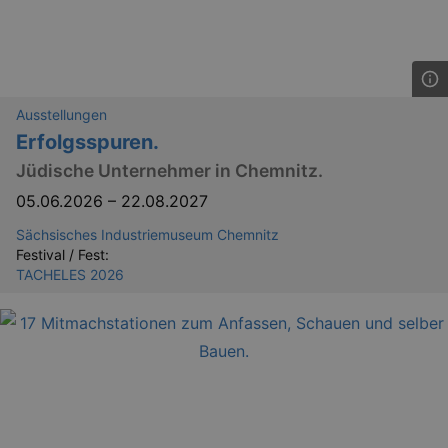
dresden.de
hours
writte
help w
securi
preve
Cross-
Reque
Forge
attack
Ausstellungen
Erfolgsspuren.
Jüdische Unternehmer in Chemnitz.
05.06.2026
–
22.08.2027
Sächsisches Industriemuseum Chemnitz
Festival / Fest:
Lä
Name
Provider / Domain
TACHELES 2026
kulturkalender_dresden_session
www.kulturkalender-
2 h
dresden.de
_ga
2 
Google LLC
.kulturkalender-
dresden.de