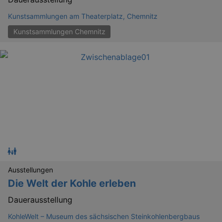
Kunstsammlungen am Theaterplatz, Chemnitz
Kunstsammlungen Chemnitz
GPS
Google LLC
min
.youtube.com
VISITOR_INFO1_LIVE
Google LLC
mo
.youtube.com
Ausstellungen
Die Welt der Kohle erleben
Dauerausstellung
KohleWelt – Museum des sächsischen Steinkohlenbergbaus