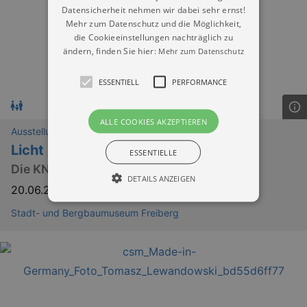
Datensicherheit nehmen wir dabei sehr ernst!
Mehr zum Datenschutz und die Möglichkeit,
die Cookieeinstellungen nachträglich zu
ändern, finden Sie hier:
Mehr zum Datenschutz
ESSENTIELL
PERFORMANCE
ALLE COOKIES AKZEPTIEREN
Ausstellungen
Licht im Schacht
ESSENTIELLE
Die KNAPPSCHAFT – 600 Jahre in Freiberg
DETAILS ANZEIGEN
20.06.2026
–
02.02.2027
Stadt- und Bergbaumuseum Freiberg
Essentiell
Performance
Essentielle Cookies werden für die
grundlegenden Funktionen unserer Webseite
gebraucht. Zum Beispiel für das Login in Ihren
account. Ohne diese Cookies funktioniert
unsere Webseite nicht.