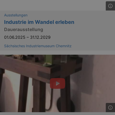
Ausstellungen
Industrie im Wandel erleben
bm_sz
4 h
The Rocket Science
Dauerausstellung
Group LLC
.eventim.de
01.06.2025
–
31.12.2029
axd
www.eventim.de
mo
Sächsisches Industriemuseum Chemnitz
axd
.theadex.com
mo
IDE
1 
Google LLC
.doubleclick.net
_abck
1 
Akamai Technologies