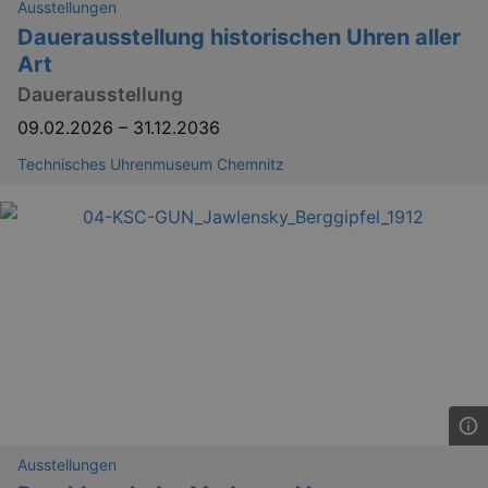
Ausstellungen
.eventim.de
Dauerausstellung historischen Uhren aller
tis
www.eventim.de
Art
mo
Dauerausstellung
tis
.theadex.com
mo
09.02.2026
–
31.12.2036
RXSESSID
.kulturkalender-
dresden.reservix.de
min
Technisches Uhrenmuseum Chemnitz
OptanonConsent
1 
OneTrust LLC
.reservix.de
Ausstellungen