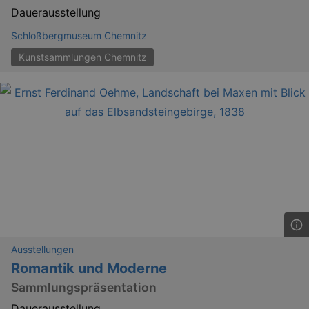
_gid
1 
Google LLC
Dauerausstellung
.kulturkalender-
dresden.reservix.de
Schloßbergmuseum Chemnitz
Kunstsammlungen Chemnitz
_gat_UA-12823294-20
.kulturkalender-
dresden.reservix.de
mi
Ausstellungen
Romantik und Moderne
Sammlungspräsentation
Dauerausstellung