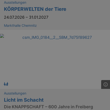
Ausstellungen
KÖRPERWELTEN der Tiere
YSC
Ses
Google LLC
24.07.2026
–
31.01.2027
.youtube.com
Markthalle Chemnitz
kulturkalender_dresden_session
staging.kulturkalender-
2 h
dresden.de
mobile
.kulturkalender-
1 
dresden.de
PHPSESSID
4 
PHP.net
staging.kulturkalender-
mo
dresden.de
Ausstellungen
Licht im Schacht
Die KNAPPSCHAFT – 600 Jahre in Freiberg