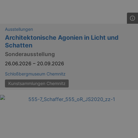
Ausstellungen
Architektonische Agonien in Licht und
Schatten
Sonderausstellung
26.06.2026
–
20.09.2026
Schloßbergmuseum Chemnitz
Kunstsammlungen Chemnitz
_ga
2 
Google LLC
.kulturkalender-
dresden.reservix.de