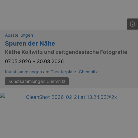
.eventim.de
tis
www.eventim.de
mo
tis
.theadex.com
mo
Ausstellungen
RXSESSID
.kulturkalender-
Spuren der Nähe
dresden.reservix.de
min
Käthe Kollwitz und zeitgenössische Fotografie
OptanonConsent
1 
OneTrust LLC
.reservix.de
07.05.2026
–
30.08.2026
Kunstsammlungen am Theaterplatz, Chemnitz
Kunstsammlungen Chemnitz