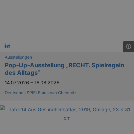
_gid
1 
Google LLC
.kulturkalender-
dresden.de
Ausstellungen
Pop-Up-Ausstellung „RECHT. Spielregeln
des Alltags“
14.07.2026
–
16.08.2026
_gat
Google LLC
Deutsches SPIELEmuseum Chemnitz
mi
.kulturkalender-
dresden.de