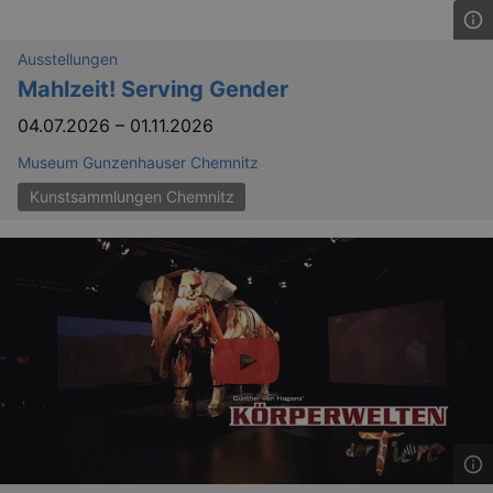
Ausstellungen
Mahlzeit! Serving Gender
04.07.2026
–
01.11.2026
Museum Gunzenhauser Chemnitz
Kunstsammlungen Chemnitz
GPS
Google LLC
min
.youtube.com
VISITOR_INFO1_LIVE
Google LLC
mo
.youtube.com