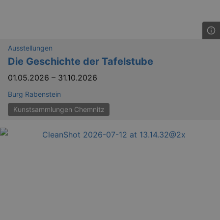
_gid
1 
Google LLC
.kulturkalender-
dresden.reservix.de
Ausstellungen
Die Geschichte der Tafelstube
01.05.2026
–
31.10.2026
Burg Rabenstein
Kunstsammlungen Chemnitz
_gat_UA-12823294-20
.kulturkalender-
dresden.reservix.de
mi