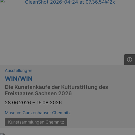
dresden.de
hours
writte
help w
securi
preve
Cross-
Reque
Forge
attack
Ausstellungen
WIN/WIN
Lä
Name
Provider / Domain
Die Kunstankäufe der Kulturstiftung des
Freistaates Sachsen 2026
kulturkalender_dresden_session
www.kulturkalender-
2 h
dresden.de
28.06.2026
–
16.08.2026
_ga
2 
Google LLC
.kulturkalender-
Museum Gunzenhauser Chemnitz
dresden.de
Kunstsammlungen Chemnitz