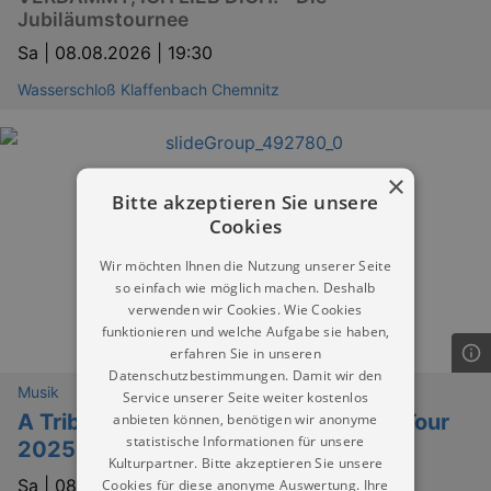
Jubiläumstournee
Sa |
08.08.2026 | 19:30
Wasserschloß Klaffenbach Chemnitz
×
Bitte akzeptieren Sie unsere
Cookies
Wir möchten Ihnen die Nutzung unserer Seite
so einfach wie möglich machen. Deshalb
verwenden wir Cookies. Wie Cookies
funktionieren und welche Aufgabe sie haben,
erfahren Sie in unseren
Datenschutzbestimmungen. Damit wir den
Musik
Service unserer Seite weiter kostenlos
A Tribute to ABBA - Unforgettable - Tour
anbieten können, benötigen wir anonyme
statistische Informationen für unsere
2025
Kulturpartner. Bitte akzeptieren Sie unsere
Sa |
08.08.2026 | 20:00
Cookies für diese anonyme Auswertung. Ihre