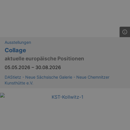
bm_sz
4 h
The Rocket Science
Group LLC
.eventim.de
Ausstellungen
axd
www.eventim.de
Collage
mo
aktuelle europäische Positionen
axd
.theadex.com
mo
05.05.2026
–
30.08.2026
IDE
1 
Google LLC
.doubleclick.net
DAStietz - Neue Sächsische Galerie - Neue Chemnitzer
Kunsthütte e.V.
_abck
1 
Akamai Technologies