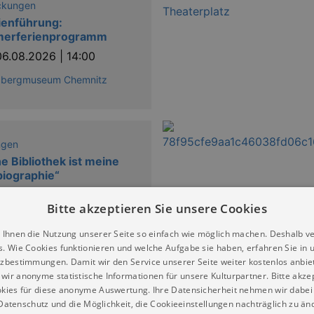
ckungen
ienführung:
erferienprogramm
06.08.2026 | 14:00
ßbergmuseum Chemnitz
ngen
e Bibliothek ist meine
iographie“
nführung Führung zum
tag von Salman Schocken im
Bitte akzeptieren Sie unsere Cookies
1959
06.08.2026 | 15:30
 Ihnen die Nutzung unserer Seite so einfach wie möglich machen. Deshalb v
s. Wie Cookies funktionieren und welche Aufgabe sie haben, erfahren Sie in 
 Staatliches Museum für
zbestimmungen. Damit wir den Service unserer Seite weiter kostenlos anbie
logie Chemnitz
wir anonyme statistische Informationen für unsere Kulturpartner. Bitte akze
kies für diese anonyme Auswertung. Ihre Datensicherheit nehmen wir dabei 
atenschutz und die Möglichkeit, die Cookieeinstellungen nachträglich zu änd