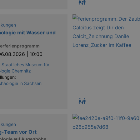
ckungen
ologie mit Wasser und
rferienprogramm
06.08.2026 | 10:00
 Staatliches Museum für
logie Chemnitz
llungen:
chäologie in Sachsen
ckungen
g-Team vor Ort
ologie auf Augenhöhe