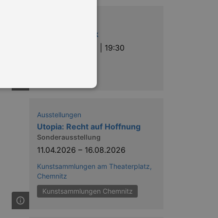
Musik
13. Abendmusik
Do |
06.08.2026 | 19:30
Freiberger Dom
Ausstellungen
Utopia: Recht auf Hoffnung
in Ihren account. Ohne diese
Sonderausstellung
11.04.2026
–
16.08.2026
Kunstsammlungen am Theaterplatz,
mber visitor cookie consent
Chemnitz
 banner to work properly.
Kunstsammlungen Chemnitz
nting Cross-Site Request Forgery