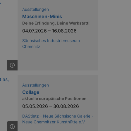
nting Cross-Site Request Forgery
Ausstellungen
Maschinen-Minis
Deine Erfindung, Deine Werkstatt!
04.07.2026
–
16.08.2026
Sächsisches Industriemuseum
Chemnitz
niversal Analytics - which is a
y used analytics service. This
by assigning a randomly
s included in each page request
ion and campaign data for the
 expire after 2 years, although
Ausstellungen
niversal Analytics. This
 2017 no information is
Collage
nd update a unique value for
aktuelle europäische Positionen
05.05.2026
–
30.08.2026
niversal Analytics, according
quest rate - limiting the
ires after 10 minutes.
DAStietz - Neue Sächsische Galerie -
Neue Chemnitzer Kunsthütte e.V.