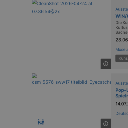
XSRF-TOKEN
stagin
dresde
Ausste
WIN/
Die Ku
Kultur
Name
Sachs
28.0
kulturkalender_dresden_sessi
Museu
_ga
Kuns
Ausste
_gid
Pop-
Spiel
14.07
_gat
Deuts
bm_sz