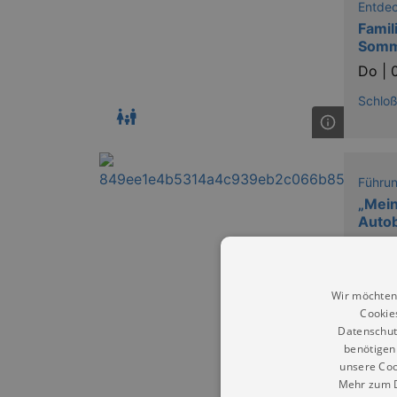
Entde
Famil
Somm
Do |
Schlo
Führu
„Mein
Autob
Theme
Todes
Jahr 
Do |
Wir möchten
Cookie
smac -
Datenschut
Archäo
benötigen 
unsere Coo
Mehr zum D