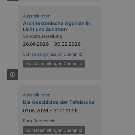
Ausstellungen
Architektonische Agonien in
Licht und Schatten
Sonderausstellung
ow the end user uses the
ser may have seen before
26.06.2026
–
20.09.2026
Schloßbergmuseum Chemnitz
Kunstsammlungen Chemnitz
Ausstellungen
Die Geschichte der Tafelstube
solution from OneTrust. It
01.05.2026
–
31.10.2026
ookies the site uses and
nsent for the use of each
t cookies in each category
Burg Rabenstein
onsent is not given. The cookie
urning visitors to the site will
Kunstsammlungen Chemnitz
ins no information that can