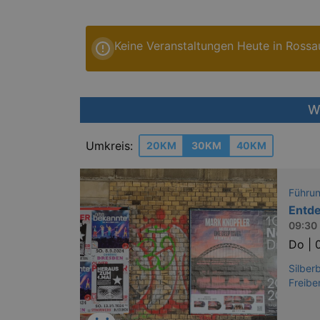
Keine Veranstaltungen Heute in Rossa
W
Umkreis:
20KM
30KM
40KM
Führu
Entde
09:30 
Do |
Silber
Freibe