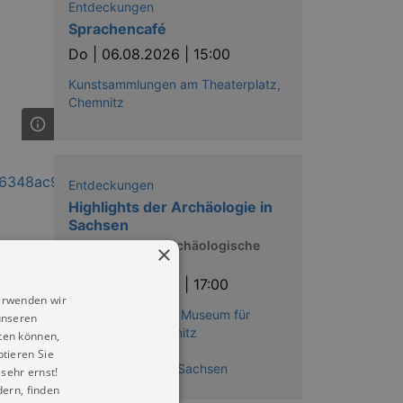
Entdeckungen
Sprachencafé
Do |
06.08.2026 | 15:00
Kunstsammlungen am Theaterplatz,
Chemnitz
Entdeckungen
Highlights der Archäologie in
Sachsen
Einblicke in die archäologische
×
Dauerausstellung
Do |
06.08.2026 | 17:00
erwenden wir
smac - Staatliches Museum für
unseren
Archäologie Chemnitz
ten können,
Ausstellungen:
ptieren Sie
Die Archäologie in Sachsen
sehr ernst!
ern, finden