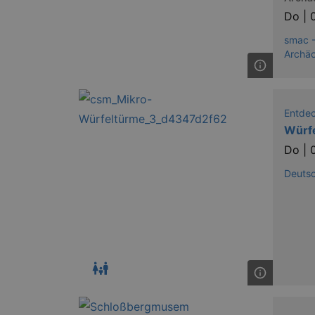
Do |
smac -
Archäo
Entde
Würf
Do |
Deuts