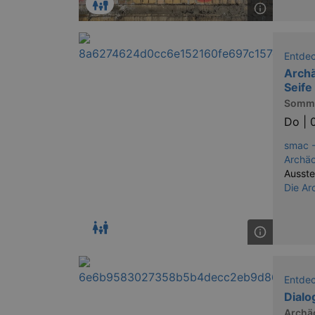
Entde
Archä
Seife
Somme
Do |
smac -
Archäo
Ausste
Die Ar
Entde
Dialo
Archä