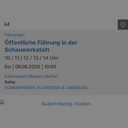
_gid
1 
Google LLC
.kulturkalender-
dresden.de
Führungen
Öffentliche Führung in der
Schauwerkstatt
10 / 11 / 12 / 13 / 14 Uhr
Do |
06.08.2026 | 10:00
Erlebniswelt Meissen Meißen
Reihe:
_gat
Google LLC
SOMMERFERIEN IN DRESDEN & UMGEBUNG
mi
.kulturkalender-
dresden.de