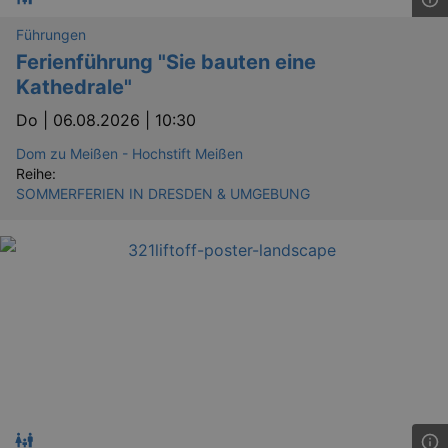
_gid
1 
Google LLC
.kulturkalender-
dresden.reservix.de
Führungen
Ferienführung "Sie bauten eine
Kathedrale"
Do |
06.08.2026 | 10:30
Dom zu Meißen - Hochstift Meißen
Reihe:
SOMMERFERIEN IN DRESDEN & UMGEBUNG
_gat_UA-12823294-20
.kulturkalender-
dresden.reservix.de
mi