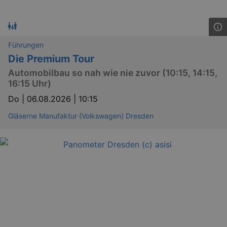
Führungen
Die Premium Tour
Automobilbau so nah wie nie zuvor (10:15, 14:15,
16:15 Uhr)
Do |
06.08.2026 | 10:15
Gläserne Manufaktur (Volkswagen) Dresden
_ga
2 
Google LLC
.kulturkalender-
dresden.reservix.de