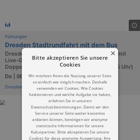
Führungen
Dresden Stadtrundfahrt mit dem Bus
×
Dresdens Sehenswürdigkeiten entdecken mit
Bitte akzeptieren Sie unsere
Live-Guide, Stadtkarte und barrierefreier
Cookies
Doppeldecker-Bustour (Start 10 | 12:30 | 15 Uhr)
Wir möchten Ihnen die Nutzung unserer Seite
Do |
06.08.2026 | 10:00
so einfach wie möglich machen. Deshalb
Dresden City
verwenden wir Cookies. Wie Cookies
funktionieren und welche Aufgabe sie haben,
erfahren Sie in unseren
Datenschutzbestimmungen. Damit wir den
Service unserer Seite weiter kostenlos
anbieten können, benötigen wir anonyme
statistische Informationen für unsere
Kulturpartner. Bitte akzeptieren Sie unsere
Cookies für diese anonyme Auswertung. Ihre