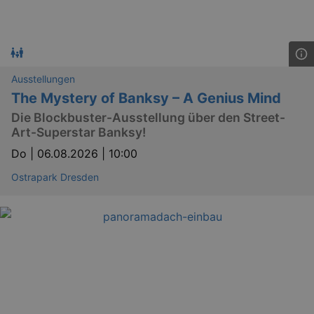
.eventim.de
tis
www.eventim.de
mo
tis
.theadex.com
mo
Ausstellungen
RXSESSID
.kulturkalender-
The Mystery of Banksy – A Genius Mind
dresden.reservix.de
min
Die Blockbuster-Ausstellung über den Street-
OptanonConsent
1 
OneTrust LLC
.reservix.de
Art-Superstar Banksy!
Do |
06.08.2026 | 10:00
Ostrapark Dresden