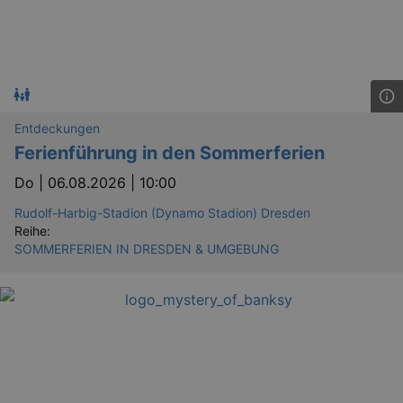
bm_sz
4 h
The Rocket Science
Group LLC
.eventim.de
Entdeckungen
axd
www.eventim.de
Ferienführung in den Sommerferien
mo
Do |
06.08.2026 | 10:00
axd
.theadex.com
mo
Rudolf-Harbig-Stadion (Dynamo Stadion) Dresden
IDE
1 
Google LLC
Reihe:
.doubleclick.net
SOMMERFERIEN IN DRESDEN & UMGEBUNG
_abck
1 
Akamai Technologies