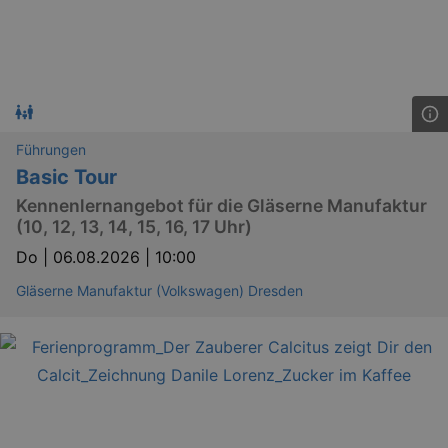
Läuft
Name
Provider / Domain
Besch
ab
CookieScriptConsent
29
This c
CookieScript
days
used 
.kulturkalender-
7
Cooki
dresden.de
hours
Script
servic
reme
visito
Führungen
conse
Basic Tour
prefer
It is 
Kennenlernangebot für die Gläserne Manufaktur
for Co
Script
(10, 12, 13, 14, 15, 16, 17 Uhr)
cooki
banne
Do |
06.08.2026 | 10:00
work
proper
Gläserne Manufaktur (Volkswagen) Dresden
XSRF-TOKEN
www.kulturkalender-
2
This c
dresden.de
hours
writte
help w
securi
preve
Cross-
Reque
Forge
attack
XSRF-TOKEN
staging.kulturkalender-
2
This c