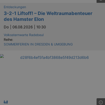
Entdeckungen
3-2-1 Liftoff! – Die Weltraumabenteuer
des Hamster Elon
Do |
06.08.2026 | 10:30
Volkssternwarte Radebeul
Reihe:
SOMMERFERIEN IN DRESDEN & UMGEBUNG
GPS
Google LLC
min
.youtube.com
VISITOR_INFO1_LIVE
Google LLC
mo
.youtube.com