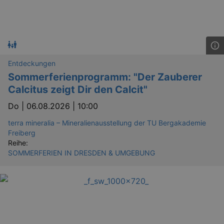
dresden.de
hours
writte
help w
securi
preve
Cross-
Reque
Forge
attack
Entdeckungen
Sommerferienprogramm: "Der Zauberer
Calcitus zeigt Dir den Calcit"
Do |
06.08.2026 | 10:00
terra mineralia – Mineralienausstellung der TU Bergakademie
Lä
Freiberg
Name
Provider / Domain
Reihe:
SOMMERFERIEN IN DRESDEN & UMGEBUNG
kulturkalender_dresden_session
www.kulturkalender-
2 h
dresden.de
_ga
2 
Google LLC
.kulturkalender-
dresden.de