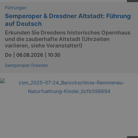
Führungen
Semperoper & Dresdner Altstadt: Führung
YSC
Ses
Google LLC
auf Deutsch
.youtube.com
Erkunden Sie Dresdens historisches Opernhaus
und die zauberhafte Altstadt (Uhrzeiten
variieren, siehe Veranstalter!)
kulturkalender_dresden_session
staging.kulturkalender-
2 h
dresden.de
Do |
06.08.2026 | 10:30
mobile
.kulturkalender-
1 
dresden.de
Semperoper Dresden
PHPSESSID
4 
PHP.net
staging.kulturkalender-
mo
dresden.de